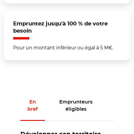
Empruntez jusqu'à 100 % de votre
besoin
Pour un montant inférieur ou égal à 5 M€.
En
Emprunteurs
Conditi
bref
éligibles
financi