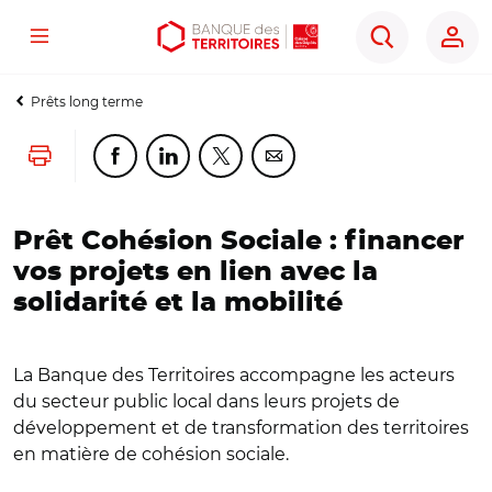
Menu
Aller
Aller
Ouvrir
Rechercher
au
au
les
contenu
menu
outils
Prêts long terme
principal
principal
d'accessibilité
Lancer l'impression
Partager cette page sur Facebook
Partager cette page sur Linkedin
Partager cette page sur Twitter
Partager cette page sur Co
Prêt Cohésion Sociale : financer
vos projets en lien avec la
solidarité et la mobilité
La Banque des Territoires accompagne les acteurs
du secteur public local dans leurs projets de
développement et de transformation des territoires
en matière de cohésion sociale.