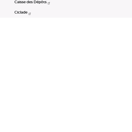
Caisse des Dépôts
Ciclade
CDC-Net
Consignations
Portail Open Data CDC
Restez connectés
LinkedIn
Youtube
Instagram
RSS
Mentions légales
CGU
Données personnelles
Accessibilité : non conforme
DSP2
Instruments financiers
Gestion des cookies
© Banque des Territoires 2026. Tous droits réservés.