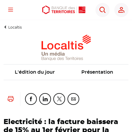
Menu
Aller
Aller
Ouvrir
Rechercher
au
au
les
contenu
menu
outils
Localtis
principal
principal
d'accessibilité
L'édition du jour
Présentation
Lancer l'impression
Partager cette page sur Facebook
Partager cette page sur Linkedin
Partager cette page sur Twitter
Partager cette page sur Co
Electricité : la facture baissera
de 15% au 1er février pour la