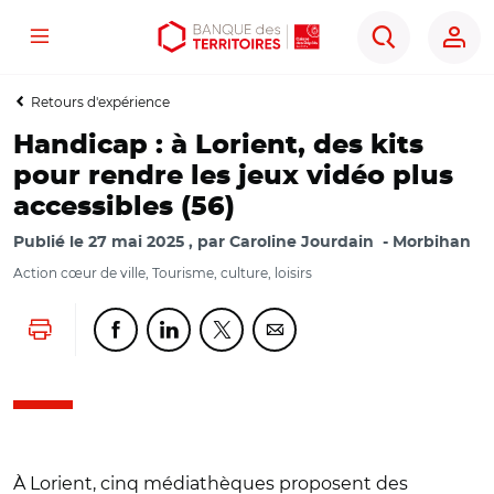
Menu
Aller
Aller
Ouvrir
Rechercher
au
au
les
contenu
menu
outils
Retours d'expérience
principal
principal
d'accessibilité
Handicap : à Lorient, des kits
pour rendre les jeux vidéo plus
accessibles (56)
Publié le
27 mai 2025
par
Caroline Jourdain
Morbihan
Action cœur de ville, Tourisme, culture, loisirs
Lancer l'impression
Partager cette page sur Facebook
Partager cette page sur Linkedin
Partager cette page sur Twitter
Partager cette page sur Co
À Lorient, cinq médiathèques proposent des