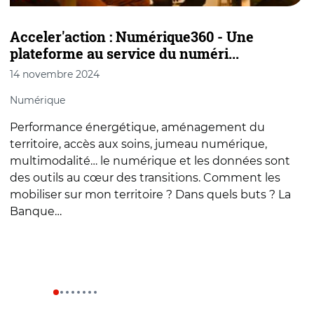
Acceler'action : Numérique360 - Une
T
plateforme au service du numéri...
p
14 novembre 2024
7
Numérique
T
Performance énergétique, aménagement du
T
territoire, accès aux soins, jumeau numérique,
s
multimodalité… le numérique et les données sont
m
des outils au cœur des transitions. Comment les
mobiliser sur mon territoire ? Dans quels buts ? La
Banque…