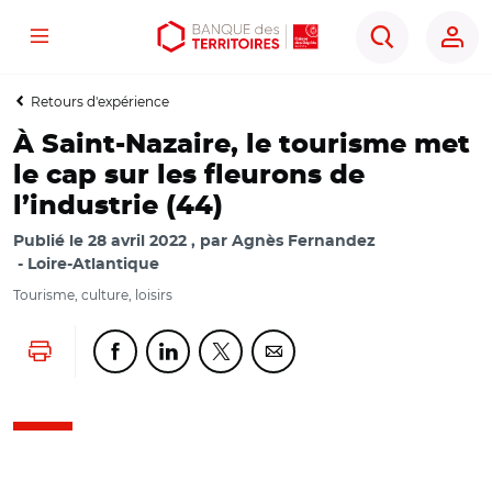
Menu
Aller
Aller
Ouvrir
Rechercher
au
au
les
contenu
menu
outils
Retours d'expérience
principal
principal
d'accessibilité
À Saint-Nazaire, le tourisme met
le cap sur les fleurons de
l’industrie (44)
Publié le
28 avril 2022
par
Agnès Fernandez
Loire-Atlantique
Tourisme, culture, loisirs
Lancer l'impression
Partager cette page sur Facebook
Partager cette page sur Linkedin
Partager cette page sur Twitter
Partager cette page sur Co