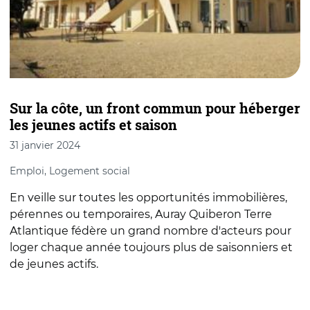
Sur la côte, un front commun pour héberger
À
les jeunes actifs et saison
l
31 janvier 2024
1
Emploi, Logement social
F
En veille sur toutes les opportunités immobilières,
O
pérennes ou temporaires, Auray Quiberon Terre
r
Atlantique fédère un grand nombre d'acteurs pour
a
loger chaque année toujours plus de saisonniers et
d
de jeunes actifs.
c