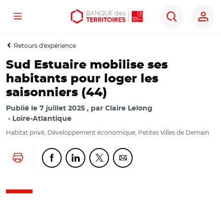
Menu
Aller
Aller
Ouvrir
Rechercher
au
au
les
contenu
menu
outils
Retours d'expérience
principal
principal
d'accessibilité
Sud Estuaire mobilise ses
habitants pour loger les
saisonniers (44)
Publié le
7 juillet 2025
par
Claire Lelong
Loire-Atlantique
Habitat privé, Développement économique, Petites Villes de Demain
Lancer l'impression
Partager cette page sur Facebook
Partager cette page sur Linkedin
Partager cette page sur Twitter
Partager cette page sur Co