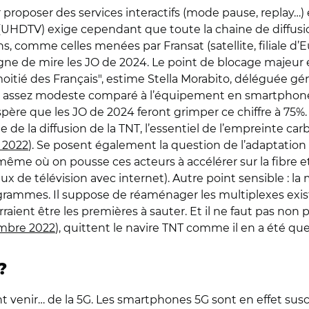
 proposer des services interactifs (mode pause, replay…) 
n (UHDTV) exige cependant que toute la chaine de diffusi
ons, comme celles menées par Fransat (satellite, filiale 
gne de mire les JO de 2024. Le point de blocage majeur 
moitié des Français", estime Stella Morabito, déléguée gén
est assez modeste comparé à l’équipement en smartphon
espère que les JO de 2024 feront grimper ce chiffre à 75%
ue de la diffusion de la TNT, l’essentiel de l’empreinte
r 2022
). Se posent également la question de l’adaptation
e où on pousse ces acteurs à accélérer sur la fibre et 
aux de télévision avec internet)
. Autre point sensible : l
ogrammes. Il suppose de réaménager les multiplexes exista
rraient être les premières à sauter. Et il ne faut pas non
embre 2022
), quittent le navire TNT comme il en a été qu
?
t venir… de la 5G. Les smartphones 5G sont en effet susc