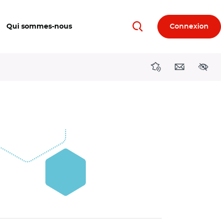
Qui sommes-nous
Connexion
Rechercher
Directions région
Contact
Acces