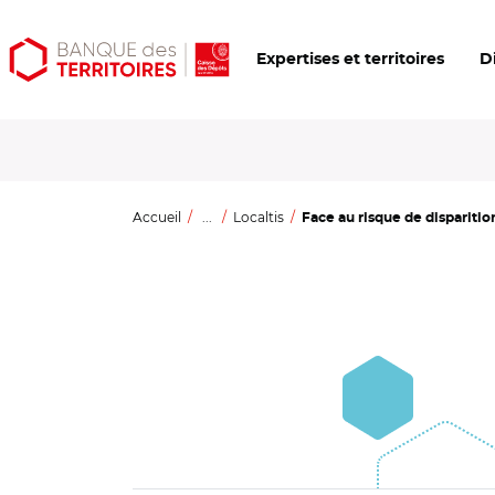
Aller
Aller
Ouvrir
Expertises et territoires
D
au
au
les
contenu
menu
outils
principal
principal
d'accessibilité
Accueil
...
Localtis
Face au risque de disparition,