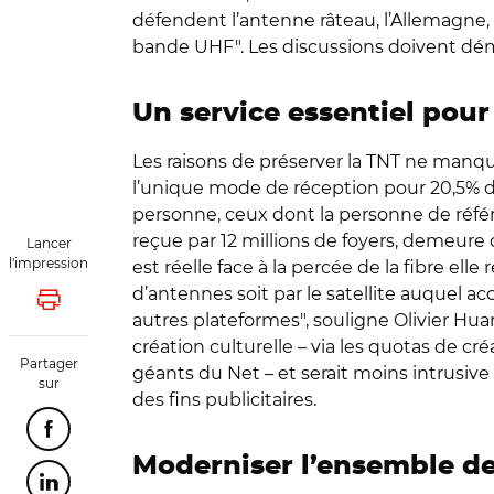
défendent l’antenne râteau, l’Allemagne,
bande UHF". Les discussions doivent démar
Un service essentiel pour
Les raisons de préserver la TNT ne manque
l’unique mode de réception pour 20,5% de
personne, ceux dont la personne de référ
reçue par 12 millions de foyers, demeure de
Lancer
l'impression
est réelle face à la percée de la fibre elle
d’antennes soit par le satellite auquel a
Lancer l'impression
autres plateformes", souligne Olivier Hua
création culturelle – via les quotas de c
Partager
géants du Net – et serait moins intrusive
sur
des fins publicitaires.
Partager cette page sur Facebook
Moderniser l’ensemble de 
Partager cette page sur Linkedin