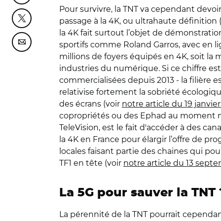
Pour survivre, la TNT va cependant devoir
passage à la 4K, ou ultrahaute définitio
Partager cette page sur Twitter
la 4K fait surtout l’objet de démonstrati
sportifs comme Roland Garros, avec en li
Partager cette page sur Courriel
millions de foyers équipés en 4K, soit la 
industries du numérique. Si ce chiffre 
commercialisées depuis 2013 - la filière 
relativise fortement la sobriété écologiq
des écrans (voir
notre article du 19 janvie
copropriétés ou des Ephad au moment mêm
TeleVision, est le fait d'accéder à des can
la 4K en France pour élargir l’offre de pr
locales faisant partie des chaines qui pou
TF1 en tête (voir
notre article du 13 sept
La 5G pour sauver la TNT 
La pérennité de la TNT pourrait cependan