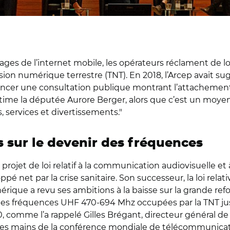
sages de l’internet mobile, les opérateurs réclament de
ision numérique terrestre (TNT). En 2018, l’Arcep avait s
ancer une consultation publique montrant l’attachement d
estime la députée Aurore Berger, alors que c’est un moye
, services et divertissements."
sur le devenir des fréquences
 projet de loi relatif à la communication audiovisuelle et à
é net par la crise sanitaire. Son successeur, la loi relati
mérique a revu ses ambitions à la baisse sur la grande re
les fréquences UHF 470-694 Mhz occupées par la TNT ju
 comme l’a rappelé Gilles Brégant, directeur général de 
 les mains de la conférence mondiale de télécommunication