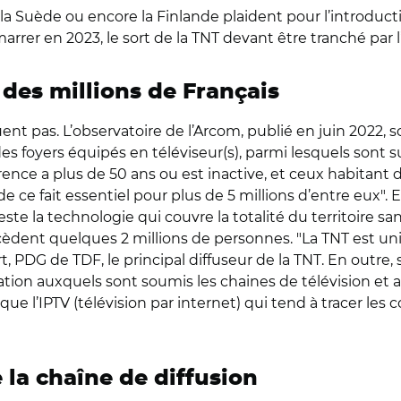
 la Suède ou encore la Finlande plaident pour l’introduc
rer en 2023, le sort de la TNT devant être tranché par l
 des millions de Français
nt pas. L’observatoire de l’Arcom, publié en juin 2022, 
s foyers équipés en téléviseur(s), parmi lesquels sont s
ence a plus de 50 ans ou est inactive, et ceux habitant 
 ce fait essentiel pour plus de 5 millions d’entre eux". Et
 reste la technologie qui couvre la totalité du territoire s
ccèdent quelques 2 millions de personnes. "La TNT est un
rt, PDG de TDF, le principal diffuseur de la TNT. En out
réation auxquels sont soumis les chaines de télévision e
 que l’IPTV (télévision par internet) qui tend à tracer l
la chaîne de diffusion