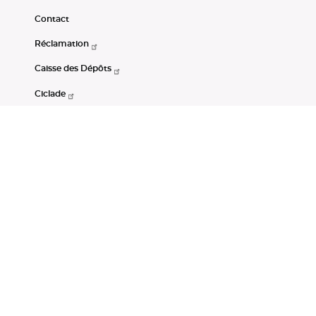
Contact
Réclamation
Caisse des Dépôts
Ciclade
CDC-Net
Consignations
Portail Open Data CDC
Restez connectés
LinkedIn
Youtube
Instagram
RSS