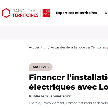
Aller
Aller
Ouvrir
Expertises et territoires
D
au
au
les
contenu
menu
outils
principal
principal
d'accessibilité
Accueil
...
Actualités de la Banque des Territoires
ARCHIVES
Financer l’installa
électriques avec Lo
Publié le
12 janvier 2022
Energie, Environnement, Transport et mobilité décar