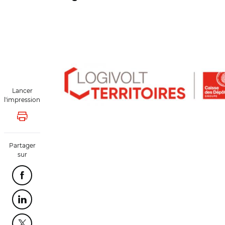
© Logivolt Territoires
Lancer
l'impression
Lancer l'impression
Partager
sur
Partager cette page sur Facebook
Partager cette page sur Linkedin