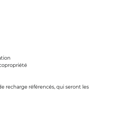
ation
 copropriété
s
e recharge référencés, qui seront les