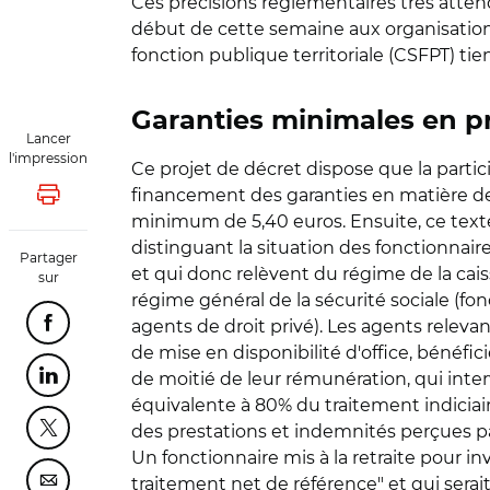
Ces précisions réglementaires très atten
début de cette semaine aux organisations 
fonction publique territoriale (CSFPT) ti
Garanties minimales en 
Lancer
l'impression
Ce projet de décret dispose que la partic
financement des garanties en matière de 
Lancer l'impression
minimum de 5,40 euros. Ensuite, ce texte 
distinguant la situation des fonctionnai
Partager
et qui donc relèvent du régime de la cais
sur
régime général de la sécurité sociale (f
agents de droit privé). Les agents relevan
Partager cette page sur Facebook
de mise en disponibilité d'office, bénéfi
de moitié de leur rémunération, qui inter
Partager cette page sur Linkedin
équivalente à 80% du traitement indiciair
des prestations et indemnités perçues par
Partager cette page sur Twitter
Un fonctionnaire mis à la retraite pour i
traitement net de référence" et qui sera
Partager cette page sur Courriel