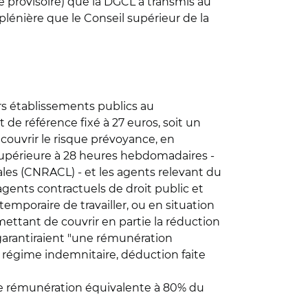
 provisoire) que la DGCL a transmis au
plénière que le Conseil supérieur de la
urs établissements publics au
e référence fixé à 27 euros, soit un
couvrir le risque prévoyance, en
 supérieure à 28 heures hebdomadaires -
cales (CNRACL) - et les agents relevant du
gents contractuels de droit public et
temporaire de travailler, ou en situation
ettant de couvrir en partie la réduction
 garantiraient "une rémunération
u régime indemnitaire, déduction faite
 une rémunération équivalente à 80% du