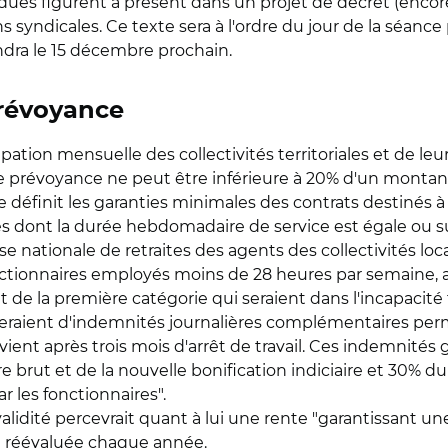
dues figurent à présent dans un projet de décret (encore
syndicales. Ce texte sera à l'ordre du jour de la séance 
endra le 15 décembre prochain.
prévoyance
ipation mensuelle des collectivités territoriales et de le
prévoyance ne peut être inférieure à 20% d'un montant d
définit les garanties minimales des contrats destinés à 
res dont la durée hebdomadaire de service est égale ou
se nationale de retraites des agents des collectivités lo
onctionnaires employés moins de 28 heures par semaine, a
t de la première catégorie qui seraient dans l'incapacité 
cieraient d'indemnités journalières complémentaires perm
vient après trois mois d'arrêt de travail. Ces indemnités
e brut et de la nouvelle bonification indiciaire et 30% d
 les fonctionnaires".
nvalidité percevrait quant à lui une rente "garantissant
it réévaluée chaque année.