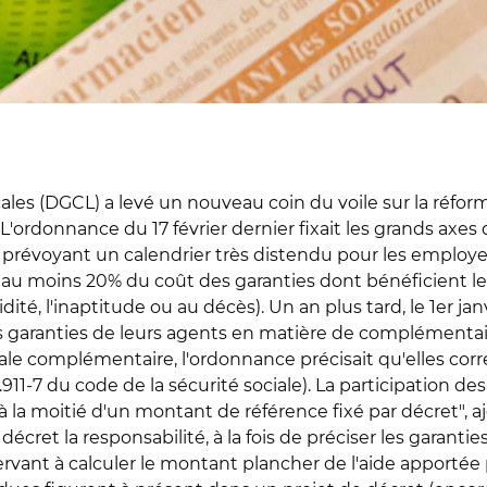
cales (DGCL) a levé un nouveau coin du voile sur la réfor
'ordonnance du 17 février dernier fixait les grands axes
 prévoyant un calendrier très distendu pour les employeurs
e au moins 20% du coût des garanties dont bénéficient 
nvalidité, l'inaptitude ou au décès). Un an plus tard, le 1er
s garanties de leurs agents en matière de complémentair
ciale complémentaire, l'ordonnance précisait qu'elles c
e L.911-7 du code de la sécurité sociale). La participation d
 la moitié d'un montant de référence fixé par décret", ajou
décret la responsabilité, à la fois de préciser les garant
ervant à calculer le montant plancher de l'aide apportée 