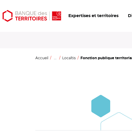
Aller
Aller
Ouvrir
Expertises et territoires
D
au
au
les
contenu
menu
outils
principal
principal
d'accessibilité
Accueil
...
Localtis
Fonction publique territorial