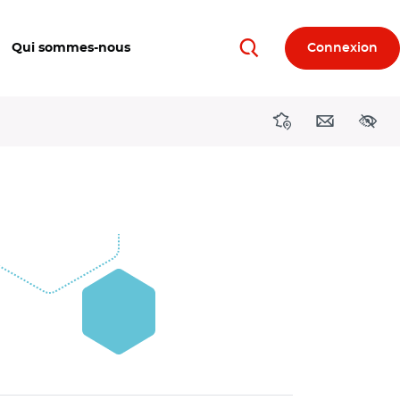
Qui sommes-nous
Connexion
Rechercher
Directions région
Contact
Acces