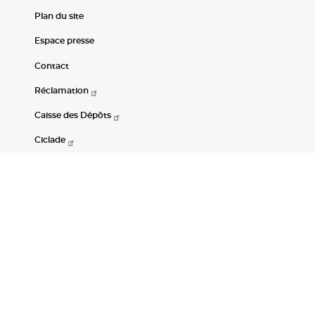
Plan du site
Espace presse
Contact
Réclamation
Caisse des Dépôts
Ciclade
CDC-Net
Consignations
Portail Open Data CDC
Restez connectés
LinkedIn
Youtube
Instagram
RSS