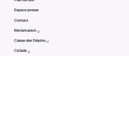
Plan du site
Espace presse
Contact
Réclamation
Caisse des Dépôts
Ciclade
CDC-Net
Consignations
Portail Open Data CDC
Restez connectés
LinkedIn
Youtube
Instagram
RSS