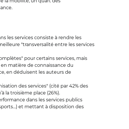
la mobilité, un quart des
mance.
 les services consiste à rendre les
meilleure "transversalité entre les services
omplètes" pour certains services, mais
ès en matière de connaissance du
ce, en déduisent les auteurs de
sation des services" (cité par 42% des
 la troisième place (26%).
performance dans les services publics
nsports…) et mettant à disposition des