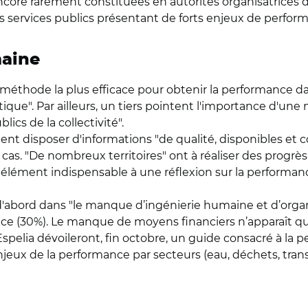
e rarement constituées en autorités organisatrices de 
es services publics présentant de forts enjeux de perfor
maine
thode la plus efficace pour obtenir la performance dans
tique". Par ailleurs, un tiers pointent l'importance d'une 
lics de la collectivité".
t disposer d'informations "de qualité, disponibles et c
 cas. "De nombreux territoires" ont à réaliser des progr
élément indispensable à une réflexion sur la performan
d'abord dans "le manque d’ingénierie humaine et d’organi
 (30%). Le manque de moyens financiers n’apparaît qu’à
Espelia dévoileront, fin octobre, un guide consacré à la 
 enjeux de la performance par secteurs (eau, déchets, tra