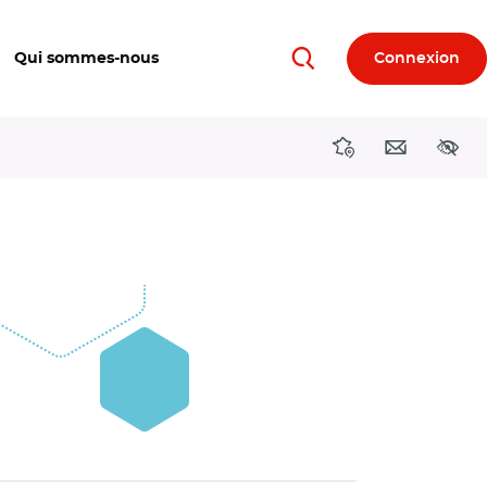
Qui sommes-nous
Connexion
Rechercher
Directions région
Contact
Acces