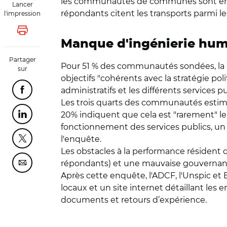
les communautés de communes sont encor
Lancer
répondants citent les transports parmi l
l'impression
Lancer l'impression
Manque d'ingénierie hu
Partager
Pour 51 % des communautés sondées, la mé
sur
objectifs "cohérents avec la stratégie poli
administratifs et les différents services pub
Partager cette page sur Facebook
Les trois quarts des communautés estimen
20% indiquent que cela est "rarement" le
Partager cette page sur Linkedin
fonctionnement des services publics, un 
l'enquête.
Partager cette page sur Twitter
Les obstacles à la performance résident 
répondants) et une mauvaise gouvernance
Partager cette page sur Courriel
Après cette enquête, l'ADCF, l'Unspic et 
locaux et un site internet détaillant les
documents et retours d’expérience.