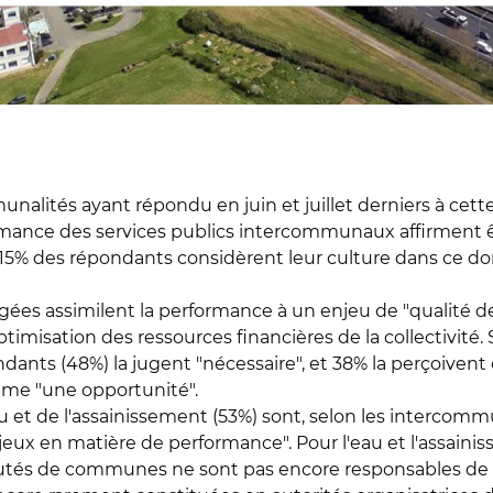
munalités ayant répondu en juin et juillet derniers à ce
ormance des services publics intercommunaux affirment ê
is 15% des répondants considèrent leur culture dans ce 
ées assimilent la performance à un enjeu de "qualité de
ptimisation des ressources financières de la collectivité.
ndants (48%) la jugent "nécessaire", et 38% la perçoive
ême "une opportunité".
u et de l'assainissement (53%) sont, selon les intercommu
eux en matière de performance". Pour l'eau et l'assainiss
autés de communes ne sont pas encore responsables de 