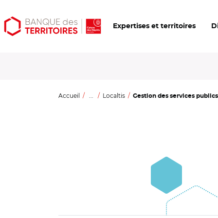
Aller
Aller
Ouvrir
Expertises et territoires
D
au
au
les
contenu
menu
outils
principal
principal
d'accessibilité
Accueil
...
Localtis
Gestion des services publics 