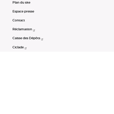
Plan du site
Espace presse
Contact
Réclamation
Caisse des Dépôts
Ciclade
CDC-Net
Consignations
Portail Open Data CDC
Restez connectés
LinkedIn
Youtube
Instagram
RSS