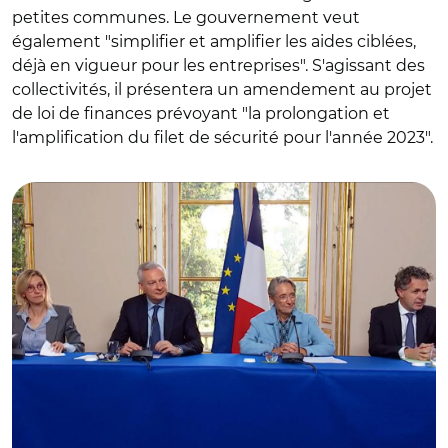
petites communes. Le gouvernement veut
également "simplifier et amplifier les aides ciblées,
déjà en vigueur pour les entreprises". S'agissant des
collectivités, il présentera un amendement au projet
de loi de finances prévoyant "la prolongation et
© Capture facebook gouvernement/ Agnès Pannier-
l'amplification du filet de sécurité pour l'année 2023".
Runaher, Bruno Le Maire, Elisabeth Borne et Christophe
Béchu