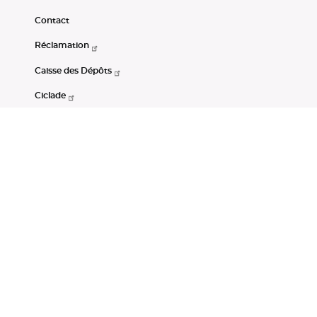
Contact
Réclamation
Caisse des Dépôts
Ciclade
CDC-Net
Consignations
Portail Open Data CDC
Restez connectés
LinkedIn
Youtube
Instagram
RSS