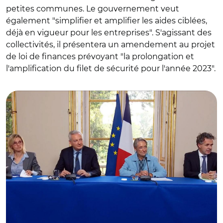
petites communes. Le gouvernement veut
également "simplifier et amplifier les aides ciblées,
déjà en vigueur pour les entreprises". S'agissant des
collectivités, il présentera un amendement au projet
de loi de finances prévoyant "la prolongation et
© Capture facebook gouvernement/ Agnès Pannier-
l'amplification du filet de sécurité pour l'année 2023".
Runaher, Bruno Le Maire, Elisabeth Borne et Christophe
Béchu