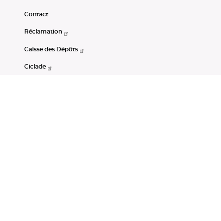
Contact
Réclamation
Caisse des Dépôts
Ciclade
CDC-Net
Consignations
Portail Open Data CDC
Restez connectés
LinkedIn
Youtube
Instagram
RSS