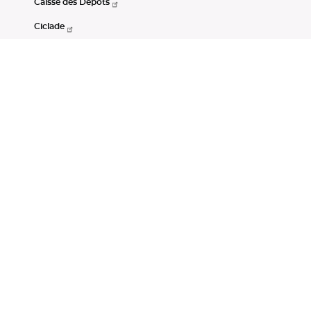
Caisse des Dépôts
Ciclade
CDC-Net
Consignations
Portail Open Data CDC
Restez connectés
LinkedIn
Youtube
Instagram
RSS
Mentions légales
CGU
Données personnelles
Accessibilité : non conforme
DSP2
Instruments financiers
Gestion des cookies
© Banque des Territoires 2026. Tous droits réservés.