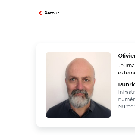
Retour
Olivie
Journal
extern
Rubri
Infrast
numéri
Numér