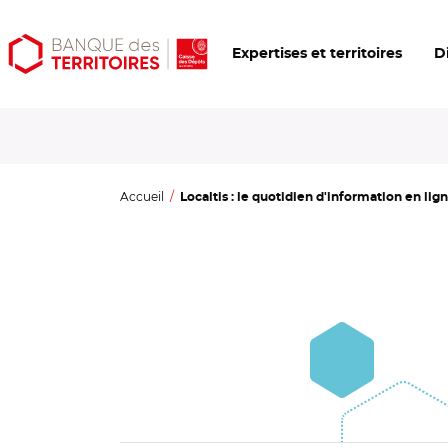
Aller
Aller
Ouvrir
Expertises et territoires
D
au
au
les
contenu
menu
outils
principal
principal
d'accessibilité
Accueil
Localtis : le quotidien d'information en ligne