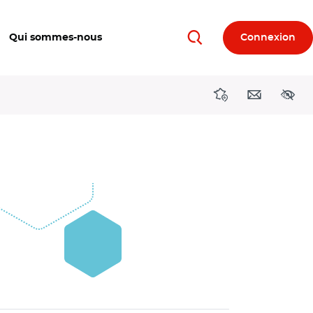
Qui sommes-nous
Connexion
Rechercher
Directions région
Contact
Acces