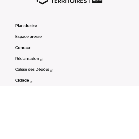
Plan du site
Espace presse
Contact
Réclamation
Caisse des Dépôts
Ciclade
CDC-Net
Consignations
Portail Open Data CDC
Restez connectés