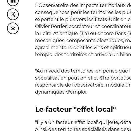
Partager cette page sur Linkedin
L'Observatoire des impacts territoriaux des
conséquences pour les territoires les pl
Partager cette page sur Twitter
exportent le plus vers les Etats-Unis en e
Olivier Portier, cocréateur et coordinateur
Partager cette page sur Courriel
la Loire-Atlantique (3,4) ou encore Paris (
mécaniques, composants électriques, mach
agroalimentaire dont les vins et spiritueux
l'emploi des territoires et arrive à un bi
"Au niveau des territoires, on pense que la
spécialisation peut en effet être porteuse 
responsable de l'observatoire module un 
dynamiques d'emploi.
Le facteur "effet local"
"Il y a un facteur 'effet local' qui joue, d
Ainsi, des territoires spécialisés dans 