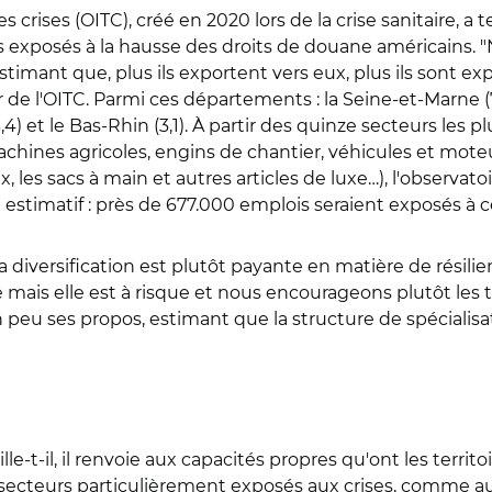
 crises (OITC), créé en 2020 lors de la crise sanitaire, a 
us exposés à la hausse des droits de douane américains
stimant que, plus ils exportent vers eux, plus ils sont ex
 de l'OITC. Parmi ces départements : la Seine-et-Marne (7,6 
3,4) et le Bas-Rhin (3,1). À partir des quinze secteurs les
ines agricoles, engins de chantier, véhicules et moteur
, les sacs à main et autres articles de luxe…), l'observat
lan estimatif : près de 677.000 emplois seraient exposés à
 diversification est plutôt payante en matière de résilience
mais elle est à risque et nous encourageons plutôt les terr
peu ses propos, estimant que la structure de spécialisat
étaille-t-il, il renvoie aux capacités propres qu'ont les terr
des secteurs particulièrement exposés aux crises, comme 