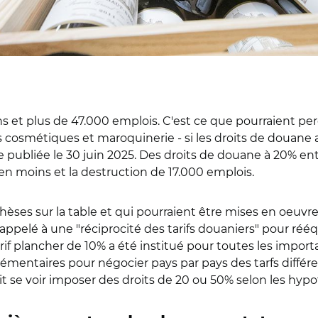
ns et plus de 47.000 emplois. C'est ce que pourraient perd
ts cosmétiques et maroquinerie - si les droits de douane
ote publiée le 30 juin 2025. Des droits de douane à 20% en
 en moins et la destruction de 17.000 emplois.
es sur la table et qui pourraient être mises en oeuvre au 9
ppelé à une "réciprocité des tarifs douaniers" pour rééq
if plancher de 10% a été institué pour toutes les importa
émentaires pour négocier pays par pays des tarfs différe
se voir imposer des droits de 20 ou 50% selon les hypothès