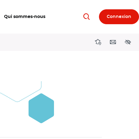
Qui sommes-nous
Connexion
Rechercher
Directions région
Contact
Acces