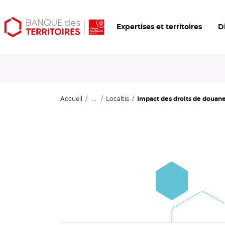
Aller
Aller
Ouvrir
Expertises et territoires
D
au
au
les
contenu
menu
outils
principal
principal
d'accessibilité
Accueil
...
Localtis
Impact des droits de douane