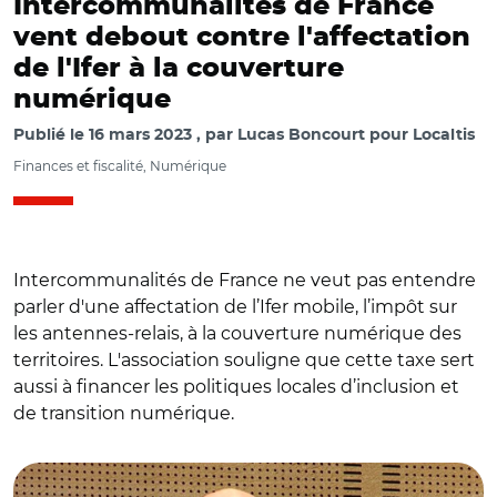
Intercommunalités de France
vent debout contre l'affectation
de l'Ifer à la couverture
numérique
Publié le
16 mars 2023
par
Lucas Boncourt pour Localtis
Finances et fiscalité, Numérique
Intercommunalités de France ne veut pas entendre
parler d'une affectation de l’Ifer mobile, l’impôt sur
les antennes-relais, à la couverture numérique des
territoires. L'association souligne que cette taxe sert
aussi à financer les politiques locales d’inclusion et
de transition numérique.
© Capture vidéo Sénat/ Audition de Jean-Noël Barrot le 8
mars au Sénat