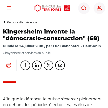
Menu
Aller
Aller
Ouvrir
Rechercher
au
au
les
contenu
menu
outils
Retours d'expérience
principal
principal
d'accessibilité
Kingersheim invente la
"démocratie-construction" (68)
Publié le
24 juillet 2018
par
Luc Blanchard
Haut-Rhin
Citoyenneté et services au public
Lancer l'impression
Partager cette page sur Facebook
Partager cette page sur Linkedin
Partager cette page sur Twitter
Partager cette page sur Co
Afin que la démocratie puisse s'exercer pleinement
en dehors des périodes électorales, les élus de