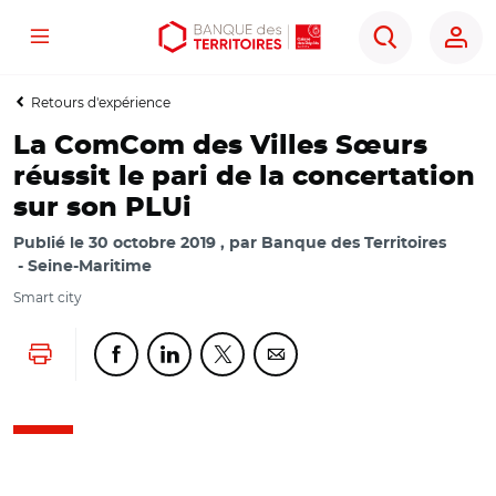
Menu
Aller
Aller
Ouvrir
Rechercher
au
au
les
contenu
menu
outils
Retours d'expérience
principal
principal
d'accessibilité
La ComCom des Villes Sœurs
réussit le pari de la concertation
sur son PLUi
Publié le
30 octobre 2019
par
Banque des Territoires
Seine-Maritime
Smart city
Lancer l'impression
Partager cette page sur Facebook
Partager cette page sur Linkedin
Partager cette page sur Twitter
Partager cette page sur Co