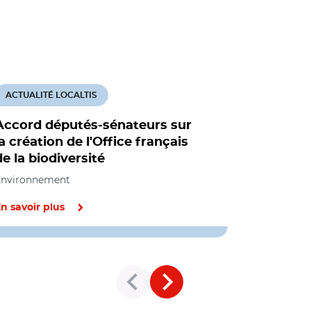
ACTUALITÉ LOCALTIS
ACTUALITÉ
Accord députés-sénateurs sur
Fusion AF
la création de l'Office français
chasse g
de la biodiversité
Environnem
Environnement
n savoir plus
En savoir pl