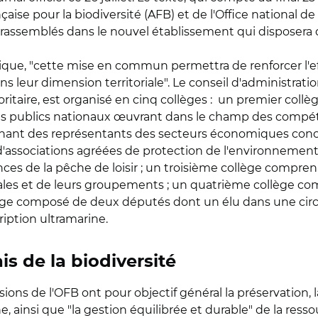
çaise pour la biodiversité (AFB) et de l'Office national d
 rassemblés dans le nouvel établissement qui disposera 
gique, "cette mise en commun permettra de renforcer l'ef
 leur dimension territoriale". Le conseil d'administration 
joritaire, est organisé en cinq collèges : un premier col
nts publics nationaux œuvrant dans le champ des compéte
enant des représentants des secteurs économiques conce
, d'associations agréées de protection de l'environnement
ces de la pêche de loisir ; un troisième collège compr
toriales et de leurs groupements ; un quatrième collège 
llège composé de deux députés dont un élu dans une circ
iption ultramarine.
is de la biodiversité
s de l'OFB ont pour objectif général la préservation, la 
, ainsi que "la gestion équilibrée et durable" de la resso