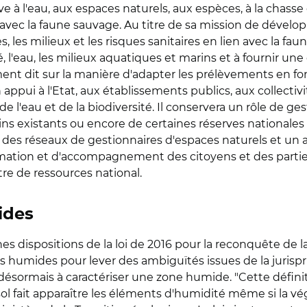
tive à l'eau, aux espaces naturels, aux espèces, à la chass
ien avec la faune sauvage. Au titre de sa mission de dével
, les milieux et les risques sanitaires en lien avec la fau
, l'eau, les milieux aquatiques et marins et à fournir un
ent dit sur la manière d'adapter les prélèvements en fon
appui à l'Etat, aux établissements publics, aux collecti
 l'eau et de la biodiversité. Il conservera un rôle de ges
 existants ou encore de certaines réserves nationales 
des réseaux de gestionnaires d'espaces naturels et un a
ormation et d'accompagnement des citoyens et des partie
tre de ressources national.
ides
s dispositions de la loi de 2016 pour la reconquête de la
nes humides pour lever des ambiguïtés issues de la jurisp
désormais à caractériser une zone humide. "Cette défini
 fait apparaître les éléments d'humidité même si la vég