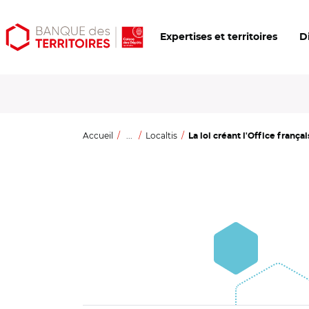
Aller
Aller
Ouvrir
Expertises et territoires
D
au
au
les
contenu
menu
outils
principal
principal
d'accessibilité
Accueil
...
Localtis
La loi créant l'Office français