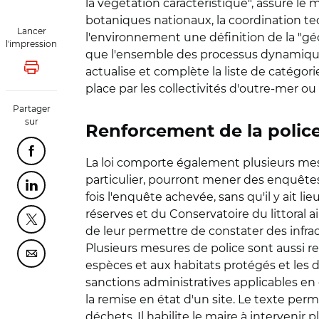
la végétation caractéristique", assure le 
botaniques nationaux, la coordination te
Lancer
l'environnement une définition de la "g
l'impression
que l'ensemble des processus dynamiques qu
actualise et complète la liste de catégo
Lancer l'impression
place par les collectivités d'outre-mer ou
Partager
sur
Renforcement de la polic
Partager cette page sur Facebook
La loi comporte également plusieurs mes
particulier, pourront mener des enquêtes o
Partager cette page sur Linkedin
fois l'enquête achevée, sans qu'il y ait li
réserves et du Conservatoire du littora
Partager cette page sur Twitter
de leur permettre de constater des infra
Plusieurs mesures de police sont aussi ren
Partager cette page sur Courriel
espèces et aux habitats protégés et les dé
sanctions administratives applicables en
la remise en état d'un site. Le texte perm
déchets. Il habilite le maire à interveni