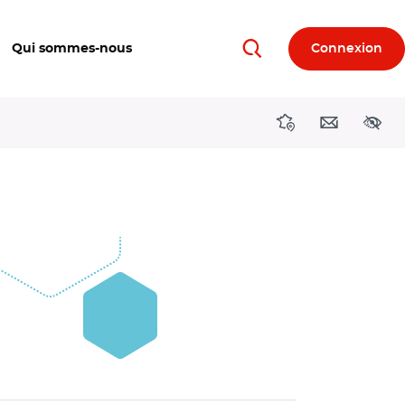
Qui sommes-nous
Connexion
Rechercher
Directions région
Contact
Acces