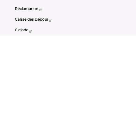
Réclamation
Caisse des Dépôts
Ciclade
CDC-Net
Consignations
Portail Open Data CDC
Restez connectés
LinkedIn
Youtube
Instagram
RSS
Mentions légales
CGU
Données personnelles
Accessibilité : non conforme
DSP2