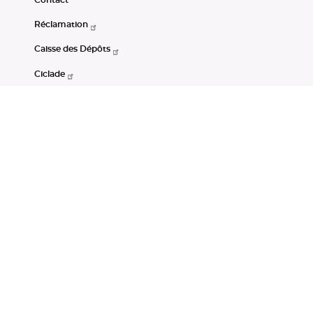
Réclamation
Caisse des Dépôts
Ciclade
CDC-Net
Consignations
Portail Open Data CDC
Restez connectés
LinkedIn
Youtube
Instagram
RSS
Mentions légales
CGU
Données personnelles
Accessibilité : non conforme
DSP2