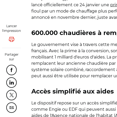
lancé officiellement ce 24 janvier une
pr
fioul par un mode de chauffage plus perf
annoncé en novembre dernier, juste avant
Lancer
l'impression
600.000 chaudières à remp
Lancer l'impression
Le gouvernement vise à travers cette mesu
français. Avec la prime à la conversion, 
Partager
mobilisant 1 milliard d'euros d'aides. La 
sur
remplacent leur ancienne chaudière par 
système solaire combiné, raccordement à
Partager cette page sur Facebook
peut aussi être utilisée pour remplacer 
Partager cette page sur Linkedin
Accès simplifié aux aides
Partager cette page sur Twitter
Le dispositif repose sur un accès simplif
comme Engie ou EDF qui peuvent aussi réa
Partager cette page sur Courriel
aides de l'Agence nationale de l'habitat 