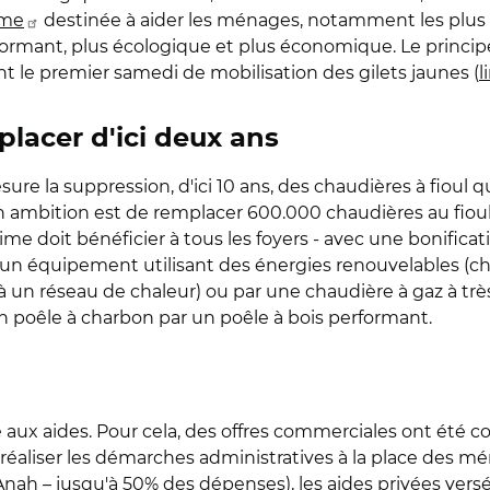
ime
destinée à aider les ménages, notamment les plus 
ormant, plus écologique et plus économique. Le principe
 le premier samedi de mobilisation des gilets jaunes (
l
lacer d'ici deux ans
re la suppression, d'ici 10 ans, des chaudières à fioul q
son ambition est de remplacer 600.000 chaudières au fioul
prime doit bénéficier à tous les foyers - avec une bonifica
un équipement utilisant des énergies renouvelables (c
 un réseau de chaleur) ou par une chaudière à gaz à tr
un poêle à charbon par un poêle à bois performant.
ié aux aides. Pour cela, des offres commerciales ont été c
liser les démarches administratives à la place des ména
(Anah – jusqu'à 50% des dépenses), les aides privées versé