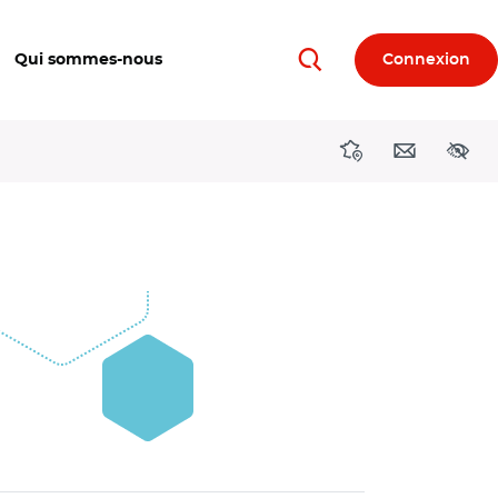
Qui sommes-nous
Connexion
Rechercher
Directions région
Contact
Acces