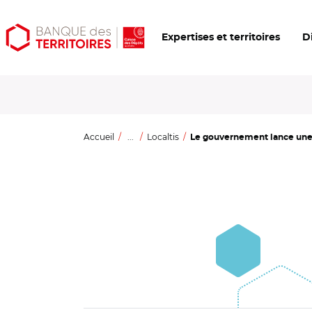
Aller
Aller
Ouvrir
Expertises et territoires
D
au
au
les
contenu
menu
outils
principal
principal
d'accessibilité
Accueil
...
Localtis
Le gouvernement lance une 