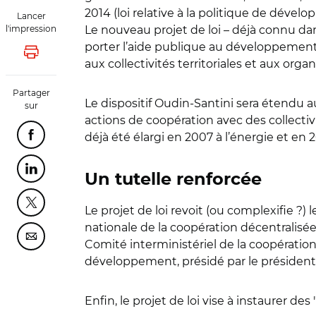
2014 (loi relative à la politique de dével
Lancer
l'impression
Le nouveau projet de loi – déjà connu d
porter l’aide publique au développement 
Lancer l'impression
aux collectivités territoriales et aux organi
Partager
Le dispositif Oudin-Santini sera étendu a
sur
actions de coopération avec des collecti
déjà été élargi en 2007 à l’énergie et en
Partager cette page sur Facebook
Partager cette page sur Linkedin
Un tutelle renforcée
Partager cette page sur Twitter
Le projet de loi revoit (ou complexifie ?)
nationale de la coopération décentralisée
Partager cette page sur Courriel
Comité interministériel de la coopération
développement, présidé par le président
Enfin, le projet de loi vise à instaurer 