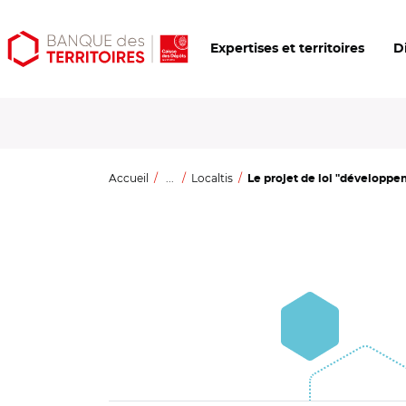
Aller
Aller
Ouvrir
Expertises et territoires
D
au
au
les
contenu
menu
outils
principal
principal
d'accessibilité
Accueil
...
Localtis
Le projet de loi "développem