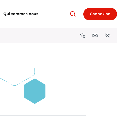
Qui sommes-nous
Connexion
Rechercher
Directions région
Contact
Acces