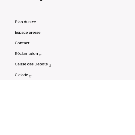
Plan du site
Espace presse
Contact
Réclamation
Caisse des Dépôts
Ciclade
CDC-Net
Consignations
Portail Open Data CDC
Restez connectés