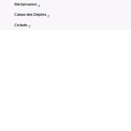
Réclamation
Caisse des Dépôts
Ciclade
CDC-Net
Consignations
Portail Open Data CDC
Restez connectés
LinkedIn
Youtube
Instagram
RSS
Mentions légales
CGU
Données personnelles
Accessibilité : non conforme
DSP2
Instruments financiers
Gestion des cookies