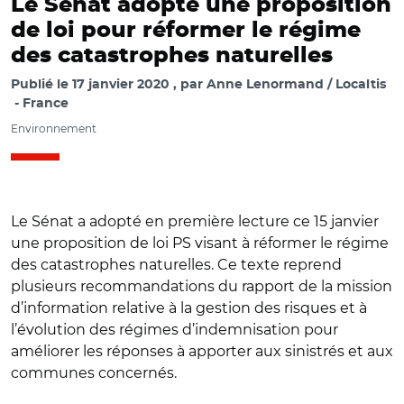
Le Sénat adopte une proposition
de loi pour réformer le régime
des catastrophes naturelles
Publié le
17 janvier 2020
par
Anne Lenormand / Localtis
France
Environnement
Le Sénat a adopté en première lecture ce 15 janvier
une proposition de loi PS visant à réformer le régime
des catastrophes naturelles. Ce texte reprend
plusieurs recommandations du rapport de la mission
d’information relative à la gestion des risques et à
l’évolution des régimes d’indemnisation pour
améliorer les réponses à apporter aux sinistrés et aux
communes concernés.
© capture d'écran de sénat.fr. Nicole Bonnefoy, auteure de
la proposition de loi