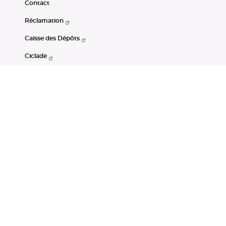
Contact
Réclamation
Caisse des Dépôts
Ciclade
CDC-Net
Consignations
Portail Open Data CDC
Restez connectés
LinkedIn
Youtube
Instagram
RSS
Mentions légales
CGU
Données personnelles
Accessibilité : non conforme
DSP2