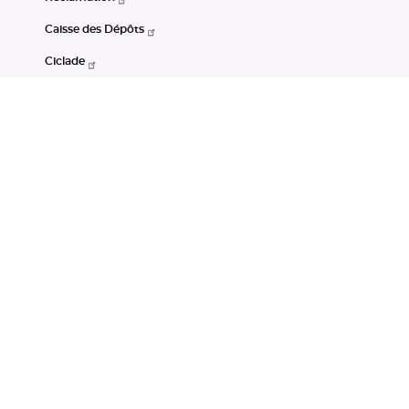
Caisse des Dépôts
Ciclade
CDC-Net
Consignations
Portail Open Data CDC
Restez connectés
LinkedIn
Youtube
Instagram
RSS
Mentions légales
CGU
Données personnelles
Accessibilité : non conforme
DSP2
Instruments financiers
Gestion des cookies