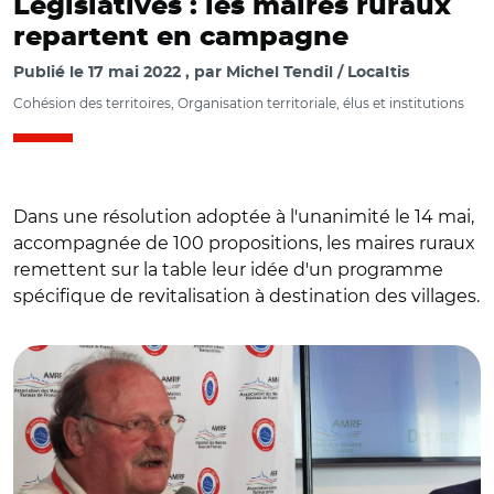
Législatives : les maires ruraux
repartent en campagne
Publié le
17 mai 2022
par
Michel Tendil / Localtis
Cohésion des territoires, Organisation territoriale, élus et institutions
Dans une résolution adoptée à l'unanimité le 14 mai,
accompagnée de 100 propositions, les maires ruraux
remettent sur la table leur idée d'un programme
spécifique de revitalisation à destination des villages.
© @Maires_Ruraux/ Michel Fournier lors de l'assemblée
générale de l'AMRF le 14 mai