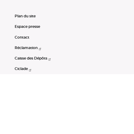
Plan du site
Espace presse
Contact
Réclamation
Caisse des Dépôts
Ciclade
CDC-Net
Consignations
Portail Open Data CDC
Restez connectés