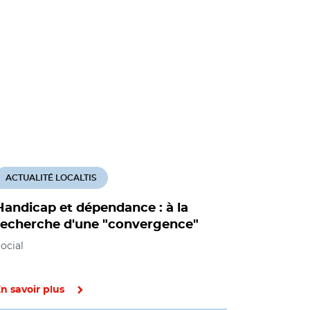
ACTUALITÉ LOCALTIS
ACTUALITÉ
Handicap et dépendance : à la
Philippe
recherche d'une "convergence"
mesures 
personne
ocial
vieillissa
Social
n savoir plus
En savoir pl