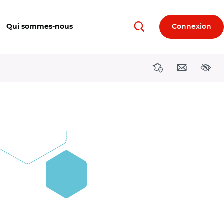
Qui sommes-nous
Connexion
Rechercher
Directions région
Contact
Acces