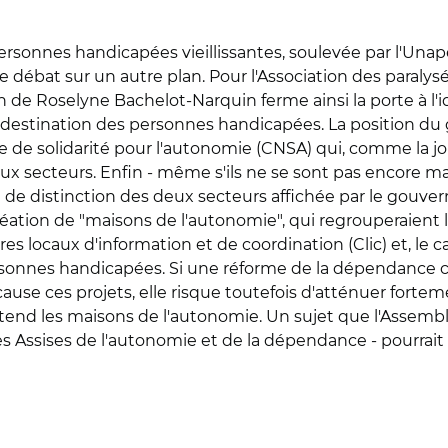
personnes handicapées vieillissantes, soulevée par l'Una
le débat sur un autre plan. Pour l'Association des paralys
on de Roselyne Bachelot-Narquin ferme ainsi la porte à l
à destination des personnes handicapées. La position 
e de solidarité pour l'autonomie (CNSA) qui, comme la jo
ux secteurs. Enfin - même s'ils ne se sont pas encore ma
 de distinction des deux secteurs affichée par le gouv
a création de "maisons de l'autonomie", qui regrouperaie
s locaux d'information et de coordination (Clic) et, le 
sonnes handicapées. Si une réforme de la dépendance 
se ces projets, elle risque toutefois d'atténuer forte
nd les maisons de l'autonomie. Un sujet que l'Assembl
 ses Assises de l'autonomie et de la dépendance - pourrait 