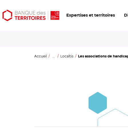
Aller
Aller
Ouvrir
Expertises et territoires
D
au
au
les
contenu
menu
outils
principal
principal
d'accessibilité
Accueil
...
Localtis
Les associations de handicap