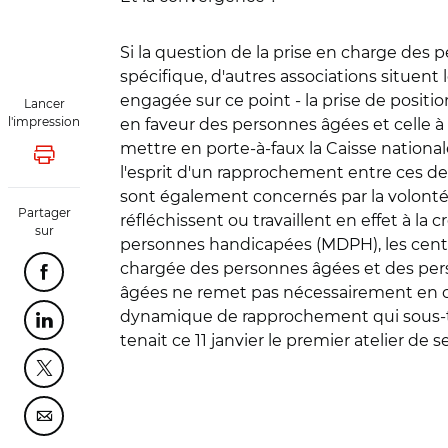
Si la question de la prise en charge des 
spécifique, d'autres associations situent 
engagée sur ce point - la prise de positi
Lancer
l'impression
en faveur des personnes âgées et celle 
mettre en porte-à-faux la Caisse national
Lancer l'impression
l'esprit d'un rapprochement entre ces de
sont également concernés par la volonté
Partager
réfléchissent ou travaillent en effet à l
sur
personnes handicapées (MDPH), les centre
chargée des personnes âgées et des per
Partager cette page sur Facebook
âgées ne remet pas nécessairement en cau
dynamique de rapprochement qui sous-te
Partager cette page sur Linkedin
tenait ce 11 janvier le premier atelier de
Partager cette page sur Twitter
Partager cette page sur Courriel