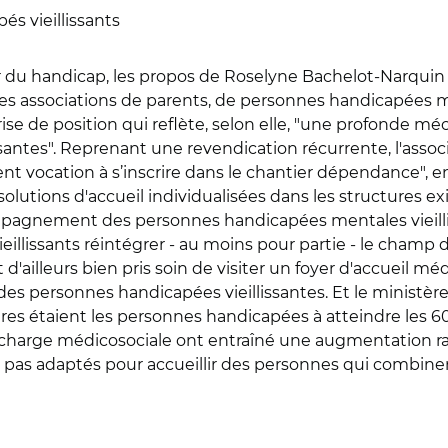
és vieillissants
 du handicap, les propos de Roselyne Bachelot-Narquin 
des associations de parents, de personnes handicapées me
rise de position qui reflète, selon elle, "une profonde m
santes". Reprenant une revendication récurrente, l'asso
nt vocation à s’inscrire dans le chantier dépendance", 
solutions d'accueil individualisées dans les structures ex
ompagnement des personnes handicapées mentales vieillis
eillissants réintégrer - au moins pour partie - le champ 
'ailleurs bien pris soin de visiter un foyer d'accueil médi
des personnes handicapées vieillissantes. Et le ministèr
res étaient les personnes handicapées à atteindre les 60 
 charge médicosociale ont entraîné une augmentation rap
pas adaptés pour accueillir des personnes qui combinent