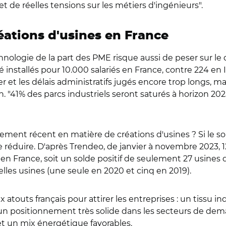
t de réelles tensions sur les métiers d'ingénieurs".
éations d'usines en France
nologie de la part des PME risque aussi de peser sur le
é installés pour 10.000 salariés en France, contre 224 en
r et les délais administratifs jugés encore trop longs, 
n. "41% des parcs industriels seront saturés à horizon 202
ement récent en matière de créations d'usines ? Si le sold
 se réduire. D'après Trendeo, de janvier à novembre 2023,
en France, soit un solde positif de seulement 27 usines 
elles usines (une seule en 2020 et cinq en 2019).
touts français pour attirer les entreprises : un tissu ind
 positionnement très solide dans les secteurs de dema
t un mix énergétique favorables.