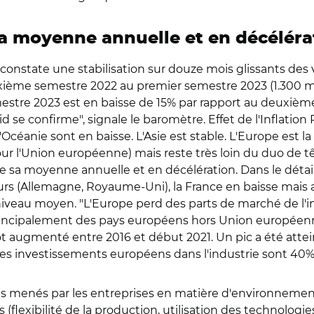
a moyenne annuelle et en décéléra
onstate une stabilisation sur douze mois glissants des 
ème semestre 2022 au premier semestre 2023 (1.300 mill
estre 2023 est en baisse de 15% par rapport au deuxième
 se confirme", signale le baromètre. Effet de l'Inflation 
l'Océanie sont en baisse. L'Asie est stable. L'Europe est l
ur l'Union européenne) mais reste très loin du duo de 
 de sa moyenne annuelle et en décélération. Dans le détail
urs (Allemagne, Royaume-Uni), la France en baisse mais
niveau moyen. "L'Europe perd des parts de marché de l'i
rincipalement des pays européens hors Union européenn
 augmenté entre 2016 et début 2021. Un pic a été atte
 les investissements européens dans l'industrie sont 40
ts menés par les entreprises en matière d'environnement e
es (flexibilité de la production, utilisation des technolog