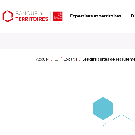
Aller
Aller
Ouvrir
Expertises et territoires
D
au
au
les
contenu
menu
outils
principal
principal
d'accessibilité
Accueil
...
Localtis
Les difficultés de recrutemen