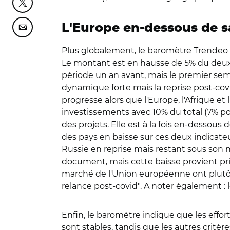
Partager cette page sur Twitter
L'Europe en-dessous de s
Partager cette page sur Courriel
Plus globalement, le baromètre Trendeo c
Le montant est en hausse de 5% du deuxi
période un an avant, mais le premier sem
dynamique forte mais la reprise post-covid
progresse alors que l'Europe, l'Afrique et 
investissements avec 10% du total (7% po
des projets. Elle est à la fois en-dessous
des pays en baisse sur ces deux indicate
Russie en reprise mais restant sous son 
document, mais cette baisse provient p
marché de l'Union européenne ont plutôt
relance post-covid". A noter également :
Enfin, le baromètre indique que les effor
sont stables, tandis que les autres critèr