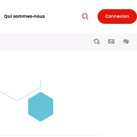
Qui sommes-nous
Connexion
Rechercher
Directions région
Contact
Acces