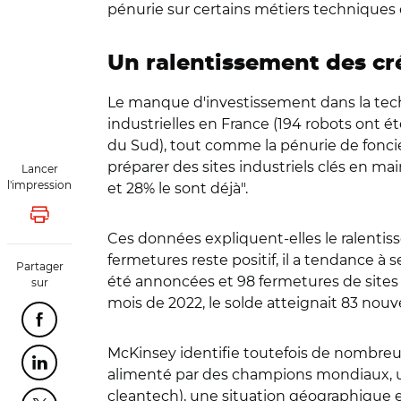
pénurie sur certains métiers techniques e
Un ralentissement des cr
Le manque d'investissement dans la tech
industrielles en France (194 robots ont ét
du Sud), tout comme la pénurie de foncie
préparer des sites industriels clés en mai
Lancer
l'impression
et 28% le sont déjà".
Lancer l'impression
Ces données expliquent-elles le ralentiss
fermetures reste positif, il a tendance à
Partager
été annoncées et 98 fermetures de sites 
sur
mois de 2022, le solde atteignait 83 nouv
Partager cette page sur Facebook
McKinsey identifie toutefois de nombreux a
Partager cette page sur Linkedin
alimenté par des champions mondiaux, un
cleantech), une situation géographique e