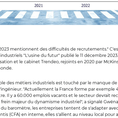
/2023 mentionnent des difficultés de recrutements." C'es
dustriels "L'usine du futur" publié le 11 décembre 2023
ialisation et le cabinet Trendeo, rejoints en 2020 par McK
monde.
ble des métiers industriels est touché par le manque de
ingénieur. "Actuellement la France forme par exemple 4
re. Il y a 60.000 emplois vacants et le secteur devrait r
 frein majeur du dynamisme industriel", a signalé Gwénael
n du baromètre, les entreprises tentent de s'adapter avec
s (CFA) en interne, elles s'allient au niveau local pour a