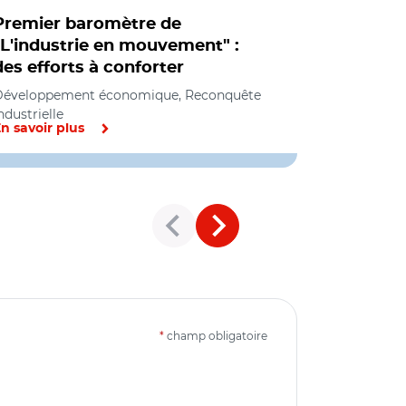
Premier baromètre de
La "mise 
"L'industrie en mouvement" :
d'industr
des efforts à conforter
de juin
Développement économique, Reconquête
Reconquête i
ndustrielle
d’industrie
n savoir plus
En savoir pl
*
champ obligatoire