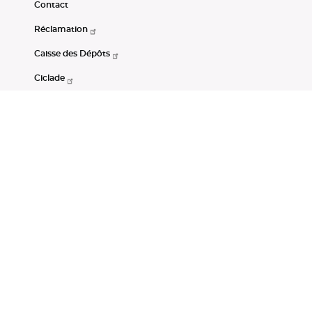
Contact
Réclamation
Caisse des Dépôts
Ciclade
CDC-Net
Consignations
Portail Open Data CDC
Restez connectés
LinkedIn
Youtube
Instagram
RSS
Mentions légales
CGU
Données personnelles