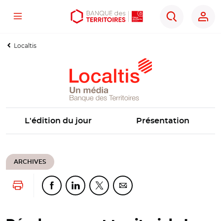
Menu
Aller
Aller
Ouvrir
Rechercher
au
au
les
contenu
menu
outils
Localtis
principal
principal
d'accessibilité
L'édition du jour
Présentation
ARCHIVES
Lancer l'impression
Partager cette page sur Facebook
Partager cette page sur Linkedin
Partager cette page sur Twitter
Partager cette page sur Co