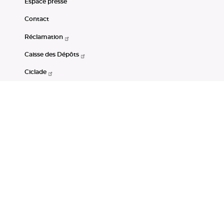
Espace presse
Contact
Réclamation
Caisse des Dépôts
Ciclade
CDC-Net
Consignations
Portail Open Data CDC
Restez connectés
LinkedIn
Youtube
Instagram
RSS