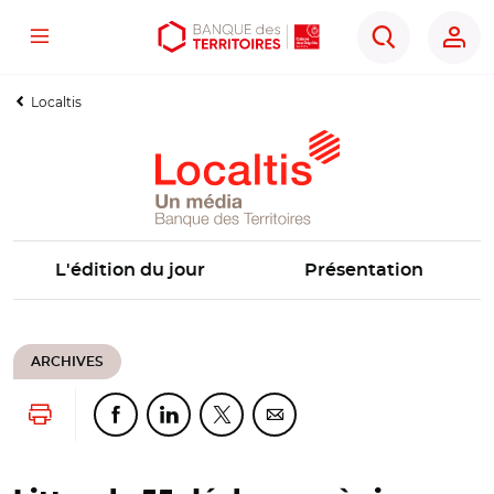
Menu
Aller
Aller
Ouvrir
Rechercher
au
au
les
contenu
menu
outils
Localtis
principal
principal
d'accessibilité
L'édition du jour
Présentation
ARCHIVES
Lancer l'impression
Partager cette page sur Facebook
Partager cette page sur Linkedin
Partager cette page sur Twitter
Partager cette page sur Co