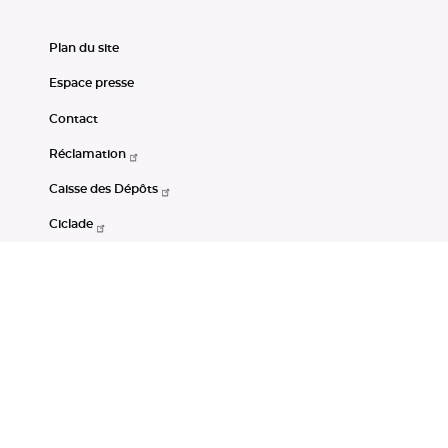
Plan du site
Espace presse
Contact
Réclamation
Caisse des Dépôts
Ciclade
CDC-Net
Consignations
Portail Open Data CDC
Restez connectés
LinkedIn
Youtube
Instagram
RSS