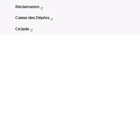
Réclamation
Caisse des Dépôts
Ciclade
CDC-Net
Consignations
Portail Open Data CDC
Restez connectés
LinkedIn
Youtube
Instagram
RSS
Mentions légales
CGU
Données personnelles
Accessibilité : non conforme
DSP2