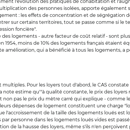
tamment l'évolution des pratiques de cohabitation et l'a
multiplication des personnes isolées, apporte également 
gement : les effets de concentration et de ségrégation de
er sur certains territoires, tout se passe comme si le ter
ssion foncière".
ité des logements - autre facteur de coût relatif - sont pl
u'en 1954, moins de 10% des logements français étaient 
e amélioration, qui a bénéficié à tous les logements, a 
ultiples. Pour les loyers tout d'abord, le CAS constate 
 note estime qu'"à qualité constante, le prix des loyers r
t non pas le prix du mètre carré qui explique - comme 
leurs dépenses de logement constituent une charge "lour
e l'accroissement de la taille des logements loués est lo
ar personne dans les logements loués vides est passé de 
n de la hausse des loyers, même s'ils n'en perçoivent pa