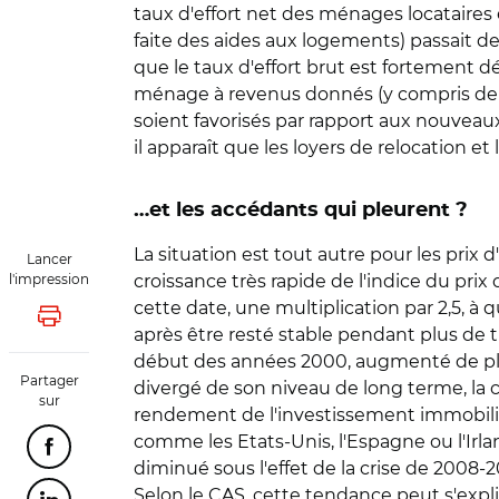
taux d'effort net des ménages locataires 
faite des aides aux logements) passait de
que le taux d'effort brut est fortement dé
ménage à revenus donnés (y compris de tr
soient favorisés par rapport aux nouveau
il apparaît que les loyers de relocation et
…et les accédants qui pleurent ?
La situation est tout autre pour les prix
Lancer
l'impression
croissance très rapide de l'indice du pri
cette date, une multiplication par 2,5, à
Lancer l'impression
après être resté stable pendant plus de t
début des années 2000, augmenté de plus 
Partager
divergé de son niveau de long terme, la co
sur
rendement de l'investissement immobilie
comme les Etats-Unis, l'Espagne ou l'Irla
Partager cette page sur Facebook
diminué sous l'effet de la crise de 2008-2
Selon le CAS, cette tendance peut s'expli