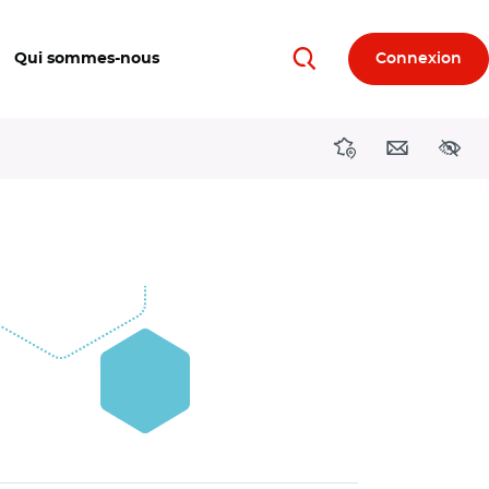
Qui sommes-nous
Connexion
Rechercher
Directions région
Contact
Acces