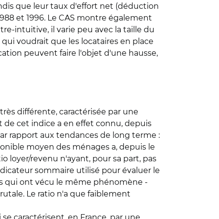
ndis que leur taux d'effort net (déduction
e 1988 et 1996. Le CAS montre également
-intuitive, il varie peu avec la taille du
ui voudrait que les locataires en place
ation peuvent faire l'objet d'une hausse,
rès différente, caractérisée par une
 de cet indice a en effet connu, depuis
 par rapport aux tendances de long terme :
disponible moyen des ménages a, depuis le
 loyer/revenu n'ayant, pour sa part, pas
indicateur sommaire utilisé pour évaluer le
pays qui ont vécu le même phénomène -
utale. Le ratio n'a que faiblement
 se caractérisent, en France, par une