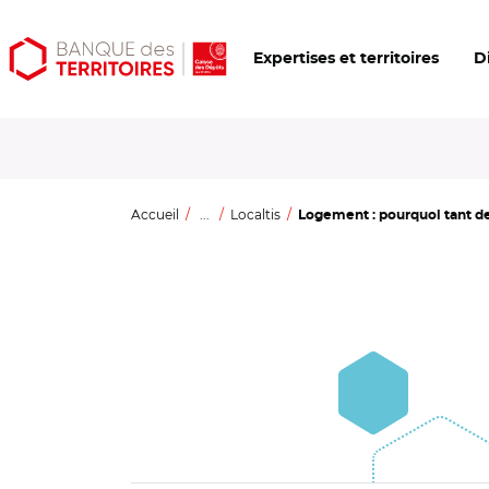
Aller
Aller
Ouvrir
Expertises et territoires
D
au
au
les
contenu
menu
outils
principal
principal
d'accessibilité
Accueil
...
Localtis
Logement : pourquoi tant d