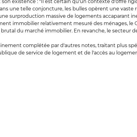
 existence : "Il est certain qu'un contexte d'offre rigi
"dans une telle conjoncture, les bulles opèrent une vast
à une surproduction massive de logements accaparant in
ment immobilier relativement mesuré des ménages, le C
rutal du marché immobilier. En revanche, le secteur de 
ainement complétée par d'autres notes, traitant plus s
n publique de service de logement et de l'accès au loge