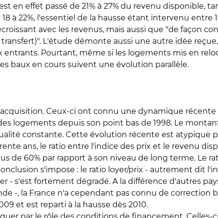
est en effet passé de 21% à 27% du revenu disponible, ta
 18 à 22%, l'essentiel de la hausse étant intervenu entr
croissant avec les revenus, mais aussi que "de façon contre
ansfert)". L'étude démonte aussi une autre idée reçue, q
x entrants. Pourtant, même si les logements mis en reloc
 les baux en cours suivent une évolution parallèle.
 d'acquisition. Ceux-ci ont connu une dynamique récente t
x des logements depuis son point bas de 1998. Le montant
 qualité constante. Cette évolution récente est atypique
rente ans, le ratio entre l'indice des prix et le revenu 
de 60% par rapport à son niveau de long terme. Le ratio
nclusion s'impose : le ratio loyer/prix - autrement dit l'
r - s'est fortement dégradé. A la différence d'autres 
nde -, la France n'a cependant pas connu de correction br
009 et est reparti à la hausse dès 2010.
quer par le rôle des conditions de financement. Celles-ci