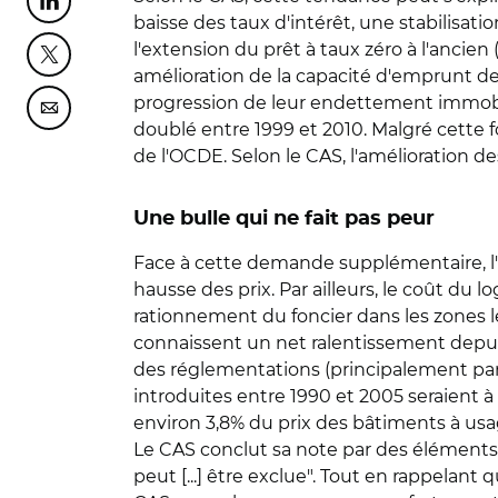
Partager cette page sur Linkedin
baisse des taux d'intérêt, une stabilisat
l'extension du prêt à taux zéro à l'ancien
Partager cette page sur Twitter
amélioration de la capacité d'emprunt d
progression de leur endettement immobili
Partager cette page sur Courriel
doublé entre 1999 et 2010. Malgré cette 
de l'OCDE. Selon le CAS, l'amélioration d
Une bulle qui ne fait pas peur
Face à cette demande supplémentaire, l'o
hausse des prix. Par ailleurs, le coût du
rationnement du foncier dans les zones l
connaissent un net ralentissement depui
des réglementations (principalement para
introduites entre 1990 et 2005 seraient à
environ 3,8% du prix des bâtiments à usage
Le CAS conclut sa note par des éléments 
peut [...] être exclue". Tout en rappelant 