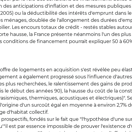
ion des anticipations d'inflation et des mesures publique
 (2005) ou la déductibilité des intérêts d'emprunt dans le 
es ménages, doublée de l'allongement des durées d'emp
er. Les encours totaux de crédit - restés stables autour
forte hausse, la France présente néanmoins l'un des plu
es conditions de financement pourrait expliquer 50 à 60% 
ffre de logements en acquisition s'est révélée peu élast
 logement a également progressé sous l'influence d'autre
es plus recherchées, le ralentissement des gains de prod
s le début des années 90), la hausse du coût de la cons
sismiques, thermiques, acoustiques et électriques)". Se
 l'origine d'un surcoût égal en moyenne à environ 2,7% du
 d'habitat collectif.
prospectifs, fondés sur le fait que "l'hypothèse d'une s
qu'"il est par essence impossible de prouver l'existence d'u