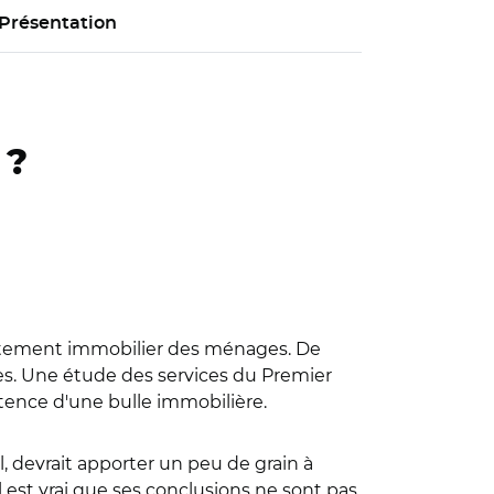
Présentation
 ?
dettement immobilier des ménages. De
les. Une étude des services du Premier
stence d'une bulle immobilière.
l, devrait apporter un peu de grain à
 est vrai que ses conclusions ne sont pas