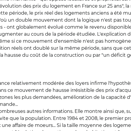
L'évolution des prix du logement en France sur 25 ans", l
tte période, le prix réel des logements anciens a été mul
où un double mouvement dont la logique n'est pas toujou
ntes - ont globalement évolué comme le revenu disponibl
enter au cours de la période étudiée. L'explication de ce
ême si ce mouvement d'ensemble n'est pas homogène selo
isition réels ont doublé sur la même période, sans que ce
 hausse du coût de la construction ou par "un déficit gé
sance relativement modérée des loyers infirme l'hypoth
dans ce mouvement de hausse irrésistible des prix d'acqui
zones les plus demandées, amélioration de la capacité 
mande...
breuses autres informations. Elle montre ainsi que, su
e que la population. Entre 1984 et 2008, le premier pr
: une affaire de moeurs... Si la taille moyenne des loge