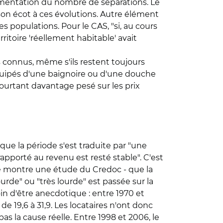
ugmentation du nombre de séparations. Le
son écot à ces évolutions. Autre élément
s populations. Pour le CAS, "si, au cours
ritoire 'réellement habitable' avait
us connus, même s'ils restent toujours
équipés d'une baignoire ou d'une douche
pourtant davantage pesé sur les prix
que la période s'est traduite par "une
apporté au revenu est resté stable". C'est
le montre une étude du Credoc - que la
de" ou "très lourde" est passée sur la
in d'être anecdotique : entre 1970 et
19,6 à 31,9. Les locataires n'ont donc
s la cause réelle. Entre 1998 et 2006, le