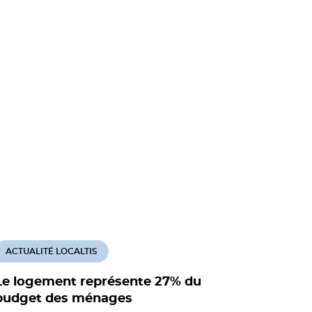
ACTUALITÉ LOCALTIS
ACTUALITÉ
Le logement représente 27% du
Le CAS pl
budget des ménages
fiscalité