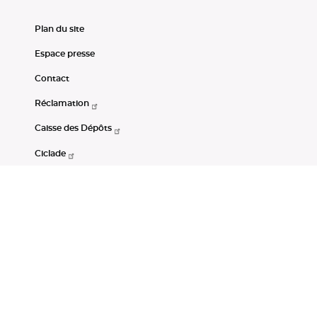
Plan du site
Espace presse
Contact
Réclamation
Caisse des Dépôts
Ciclade
CDC-Net
Consignations
Portail Open Data CDC
Restez connectés
LinkedIn
Youtube
Instagram
RSS