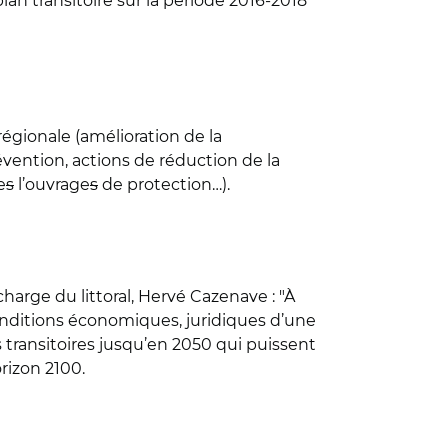
an transitoire sur la période 2016-2018
régionale (amélioration de la
révention, actions de réduction de la
e
s
l’ouvrage
s
de protection…).
harge du littoral, Hervé Cazenave : "À
conditions économiques, juridiques d’une
s transitoires jusqu’en 2050 qui puissent
rizon 2100.