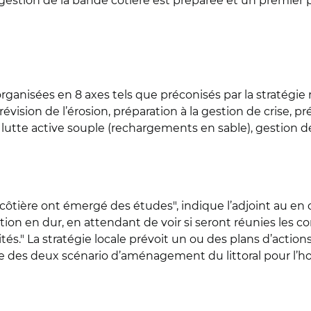
estion de la bande côtière est préparée et un premier pl
ganisées en 8 axes tels que préconisés par la stratégie 
évision de l’érosion, préparation à la gestion de crise, p
 lutte active souple (rechargements en sable), gestion d
 côtière ont émergé des études", indique l’adjoint au en c
tion en dur, en attendant de voir si seront réunies les 
tés." La stratégie locale prévoit un ou des plans d’action
tre des deux scénario d’aménagement du littoral pour l’ho