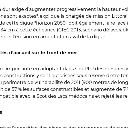
n dur exige d’augmenter progressivement la hauteur voi
sions sont exactes", explique la chargée de mission Litt
cette digue "horizon 2050" doit également faire face 
34 cm à cette échéance (GIEC 2013, scénario défavorable)
nter l’érosion en amont et en aval de la digue.
és d’accueil sur le front de mer
sure importante en adoptant dans son PLU des mesures v
es constructions y sont autorisées sous réserve d’être tem
u périmètre de vulnérabilité de 2011 (900 mètres de long
uit de 57 % les surfaces constructibles et augmente de 7 %
mpatible avec le Scot des Lacs médocains et rejeté les re
e