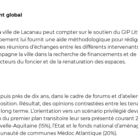
nt global
ille de Lacanau peut compter sur le soutien du GIP Littor
roupement lui fournit une aide méthodologique pour rédig
 des réunions d’échanges entre les différents intervenants
pagne la ville dans la recherche de financements et de 
teurs du foncier et de la renaturation des espaces.
puis près de dix ans, dans le cadre de forums et d’atelie
ition. Résultat, des opinions contrastées entre les ten
à long terme. L’orientation vers un scénario privilégié de
n du premier plan transitoire leur sera présenté courant 2
ouvelle-Aquitaine (15%), l’Etat et le fonds national d’
 communauté de communes Médoc Atlantique (20%).