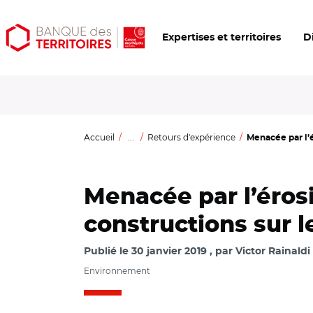
Aller
Aller
Ouvrir
Expertises et territoires
D
au
au
les
contenu
menu
outils
principal
principal
d'accessibilité
Accueil
...
Retours d'expérience
Menacée par l’é
Menacée par l’érosi
constructions sur l
Publié le
30 janvier 2019
par
Victor Rainaldi
Environnement