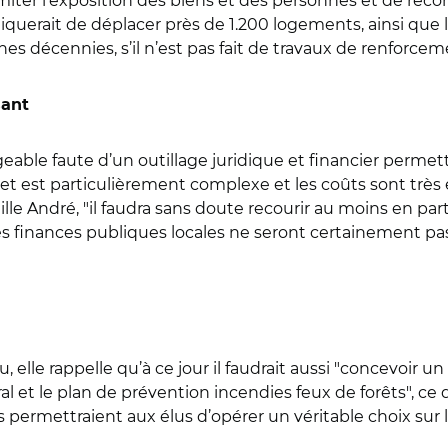
imiter l’exposition des biens et des personnes et de reco
pliquerait de déplacer près de 1.200 logements, ainsi que
es décennies, s’il n’est pas fait de travaux de renforcem
sant
geable faute d’un outillage juridique et financier perme
ujet est particulièrement complexe et les coûts sont très
lle André, "il faudra sans doute recourir au moins en part
les finances publiques locales ne seront certainement pas 
elle rappelle qu’à ce jour il faudrait aussi "concevoir un
al et le plan de prévention incendies feux de forêts", ce 
 permettraient aux élus d’opérer un véritable choix sur l