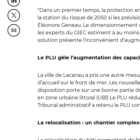
Partager cette page sur Linkedin
"Dans un premier temps, la protection e
la station du risque de 2050 si les prévi
Partager cette page sur Twitter
Éléonore Geneau. Le dimensionnement de 
les experts du GIEC estiment à au moins 
Partager cette page sur Courriel
solution présente l’inconvénient d’augme
Le PLU gèle l’augmentation des capacit
La ville de Lacanau a pris une autre me
d’accueil sur le front de mer. Les nouvell
disposition porte sur une bonne partie d
en zone urbaine littoral (UBl) Le PLU réd
Tribunal administratif a retenu le PLU co
La relocalisation : un chantier complex