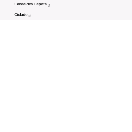
Caisse des Dépôts
Ciclade
CDC-Net
Consignations
Portail Open Data CDC
Restez connectés
LinkedIn
Youtube
Instagram
RSS
Mentions légales
CGU
Données personnelles
Accessibilité : non conforme
DSP2
Instruments financiers
Gestion des cookies
© Banque des Territoires 2026. Tous droits réservés.