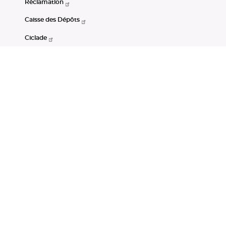
Réclamation
Caisse des Dépôts
Ciclade
CDC-Net
Consignations
Portail Open Data CDC
Restez connectés
LinkedIn
Youtube
Instagram
RSS
Mentions légales
CGU
Données personnelles
Accessibilité : non conforme
DSP2
Instruments financiers
Gestion des cookies