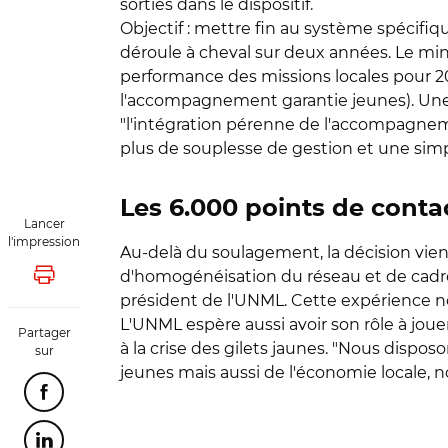
sorties dans le dispositif.
Objectif : mettre fin au système spécifiq
déroule à cheval sur deux années. Le mini
performance des missions locales pour 201
l'accompagnement garantie jeunes). Une gl
"l'intégration pérenne de l'accompagnemen
plus de souplesse de gestion et une simpl
Les 6.000 points de conta
Lancer
l'impression
Au-delà du soulagement, la décision vient
d'homogénéisation du réseau et de cadre 
Lancer l'impression
président de l'UNML. Cette expérience no
L'UNML espère aussi avoir son rôle à jo
Partager
à la crise des gilets jaunes. "Nous dispo
sur
jeunes mais aussi de l'économie locale, 
Partager cette page sur Facebook
Partager cette page sur Linkedin