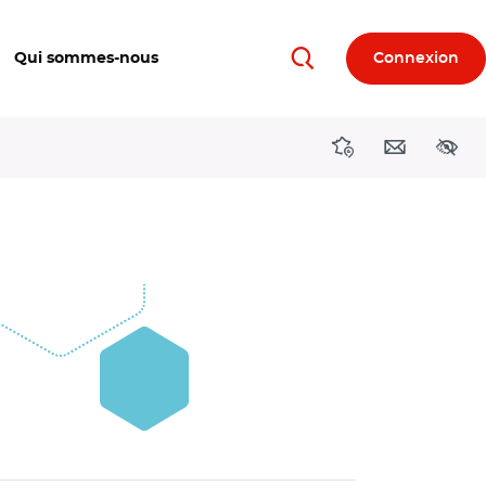
Qui sommes-nous
Connexion
Rechercher
Directions région
Contact
Acces