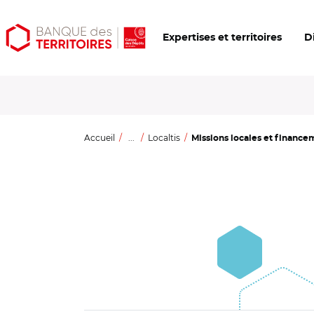
Aller
Aller
Ouvrir
Expertises et territoires
D
au
au
les
contenu
menu
outils
principal
principal
d'accessibilité
Accueil
...
Localtis
Missions locales et financem