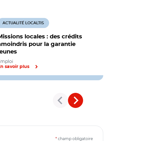
ACTUALITÉ LOCALTIS
ACTUALITÉ
Missions locales : des crédits
Missions 
amoindris pour la garantie
la fusion
jeunes
s'éloigne
Emploi
Emploi
n savoir plus
En savoir pl
*
champ obligatoire