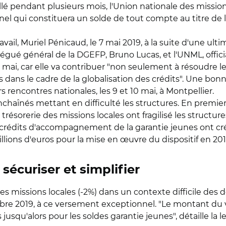
lé pendant plusieurs mois, l'Union nationale des missio
qui constituera un solde de tout compte au titre de la
avail, Muriel Pénicaud, le 7 mai 2019, à la suite d'une ul
gué général de la DGEFP, Bruno Lucas, et l'UNML, officiali
, car elle va contribuer "non seulement à résoudre les d
dans le cadre de la globalisation des crédits". Une bo
s rencontres nationales, les 9 et 10 mai, à Montpellier.
haînés mettant en difficulté les structures. En premier 
résorerie des missions locales ont fragilisé les structure
crédits d'accompagnement de la garantie jeunes ont cré
lions d'euros pour la mise en œuvre du dispositif en 201
 sécuriser et simplifier
es missions locales (-2%) dans un contexte difficile des
tobre 2019, à ce versement exceptionnel. "Le montant du 
és jusqu'alors pour les soldes garantie jeunes", détaille la