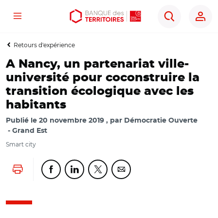
Menu
Aller
Aller
Ouvrir
Rechercher
au
au
les
contenu
menu
outils
Retours d'expérience
principal
principal
d'accessibilité
A Nancy, un partenariat ville-
université pour coconstruire la
transition écologique avec les
habitants
Publié le
20 novembre 2019
par
Démocratie Ouverte
Grand Est
Smart city
Lancer l'impression
Partager cette page sur Facebook
Partager cette page sur Linkedin
Partager cette page sur Twitter
Partager cette page sur Co