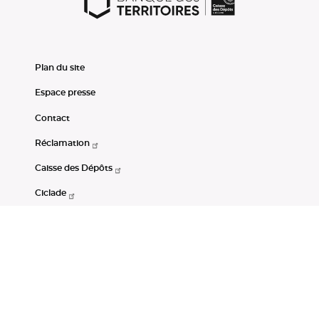
Plan du site
Espace presse
Contact
Réclamation
Caisse des Dépôts
Ciclade
CDC-Net
Consignations
Portail Open Data CDC
Restez connectés