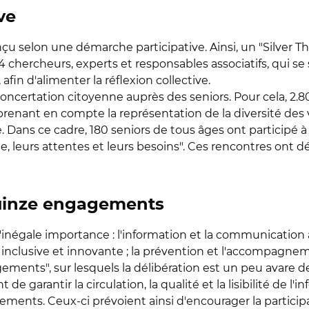
ve
nçu selon une démarche participative. Ainsi, un "Silver Th
é 44 chercheurs, experts et responsables associatifs, qui 
 afin d'alimenter la réflexion collective.
oncertation citoyenne auprès des seniors. Pour cela, 2.8
"en prenant en compte la représentation de la diversité de
 Dans ce cadre, 180 seniors de tous âges ont participé à d
e, leurs attentes et leurs besoins". Ces rencontres ont 
 quinze engagements
inégale importance : l'information et la communication à 
inclusive et innovante ; la prévention et l'accompagnemen
ments", sur lesquels la délibération est un peu avare de
 garantir la circulation, la qualité et la lisibilité de l'
ments. Ceux-ci prévoient ainsi d'encourager la participati