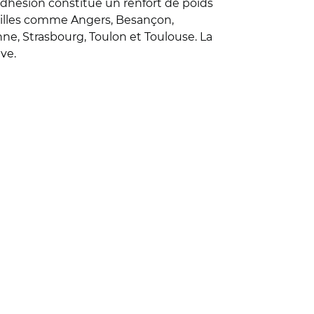
adhésion constitue un renfort de poids
 villes comme Angers, Besançon,
nne, Strasbourg, Toulon et Toulouse. La
ve.