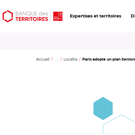
Aller
Aller
Ouvrir
Expertises et territoires
D
au
au
les
contenu
menu
outils
principal
principal
d'accessibilité
Accueil
...
Localtis
Paris adopte un plan Seniors 