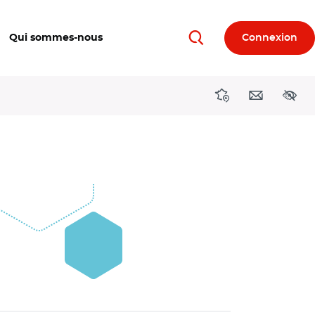
Qui sommes-nous
Connexion
Rechercher
Directions région
Contact
Acces