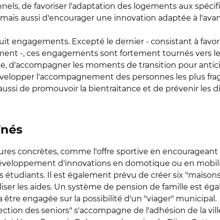
nnels, de favoriser l'adaptation des logements aux spécific
 mais aussi d'encourager une innovation adaptée à l'ava
uit engagements. Excepté le dernier - consistant à favorise
ent -, ces engagements sont fortement tournés vers le m
mple, d'accompagner les moments de transition pour anticipe
développer l'accompagnement des personnes les plus fragi
 aussi de promouvoir la bientraitance et de prévenir les di
înés
ures concrètes, comme l'offre sportive en encourageant
e développement d'innovations en domotique ou en mobilit
étudiants. Il est également prévu de créer six "maisons 
iser les aides. Un système de pension de famille est éga
 être engagée sur la possibilité d'un "viager" municipal.
ction des seniors" s'accompagne de l'adhésion de la ville 