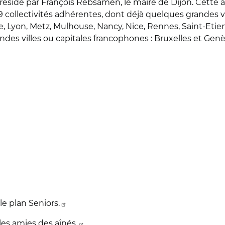
présidé par François Rebsamen, le maire de Dijon. Cette 
 89 collectivités adhérentes, dont déjà quelques grandes
e, Lyon, Metz, Mulhouse, Nancy, Nice, Rennes, Saint-Etie
randes villes ou capitales francophones : Bruxelles et Genè
le plan Seniors.
les amies des aînés.