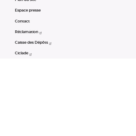
Espace presse
Contact
Réclamation
Caisse des Dépôts
Ciclade
CDC-Net
Consignations
Portail Open Data CDC
Restez connectés
LinkedIn
Youtube
Instagram
RSS