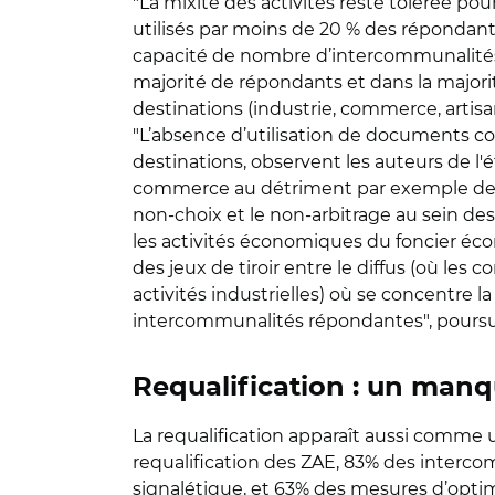
"La mixité des activités reste tolérée po
utilisés par moins de 20 % des répondants
capacité de nombre d’intercommunalités à
majorité de répondants et dans la majorit
destinations (industrie, commerce, artis
"L’absence d’utilisation de documents con
destinations, observent les auteurs de l'é
commerce au détriment par exemple de l’in
non-choix et le non-arbitrage au sein d
les activités économiques du foncier é
des jeux de tiroir entre le diffus (où les
activités industrielles) où se concentre
intercommunalités répondantes", poursui
Requalification : un man
La requalification apparaît aussi comme 
requalification des ZAE, 83% des interco
signalétique, et 63% des mesures d’optim