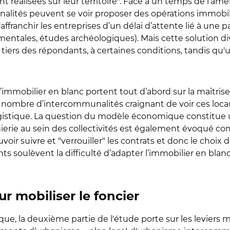
t réalisées sur leur territoire". Face à un temps de l’
lités peuvent se voir proposer des opérations immobili
’affranchir les entreprises d’un délai d’attente lié à une
entales, études archéologiques). Mais cette solution div
tiers des répondants, à certaines conditions, tandis qu'
’immobilier en blanc portent tout d’abord sur la maîtrise
%), nombre d’intercommunalités craignant de voir ces loc
la logistique. La question du modèle économique constitu
énierie au sein des collectivités est également évoqué
ir suivre et "verrouiller" les contrats et donc le choix
ts soulèvent la difficulté d’adapter l’immobilier en blan
our mobiliser le foncier
que, la deuxième partie de l'étude porte sur les leviers 