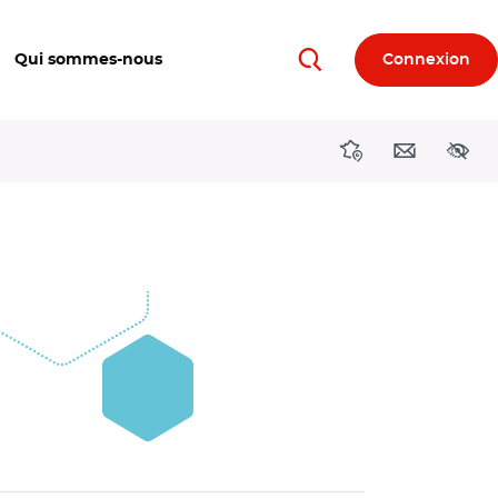
Qui sommes-nous
Connexion
Rechercher
Directions région
Contact
Acces