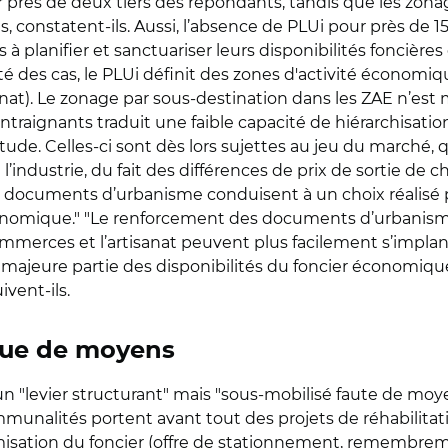
ur près de deux tiers des répondants, tandis que les zon
, constatent-ils. Aussi, l’absence de PLUi pour près de 
 planifier et sanctuariser leurs disponibilités foncièr
é des cas, le PLUi définit des zones d'activité économiq
anat). Le zonage par sous-destination dans les ZAE n’est
traignants traduit une faible capacité de hiérarchisation
tude. Celles-ci sont dès lors sujettes au jeu du marché, q
dustrie, du fait des différences de prix de sortie de cha
es documents d’urbanisme conduisent à un choix réalisé 
conomique." "Le renforcement des documents d’urbanism
 commerces et l’artisanat peuvent plus facilement s’impla
 la majeure partie des disponibilités du foncier économi
vent-ils.
que de moyens
un "levier structurant" mais "sous-mobilisé faute de moy
mmunalités portent avant tout des projets de réhabilitat
isation du foncier (offre de stationnement, remembremen