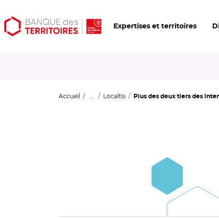
Aller
Aller
Ouvrir
Expertises et territoires
D
au
au
les
contenu
menu
outils
principal
principal
d'accessibilité
Accueil
...
Localtis
Plus des deux tiers des inte