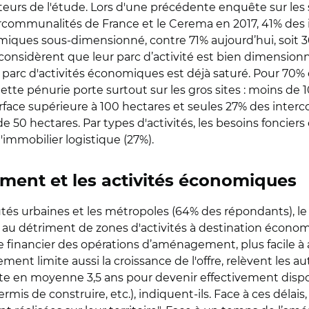
teurs de l'étude. Lors d'une précédente enquête sur les 
tercommunalités de France et le Cerema en 2017, 41% de
omiques sous-dimensionné, contre 71% aujourd’hui, soit 3
ui considèrent que leur parc d’activité est bien dimensio
arc d'activités économiques est déjà saturé. Pour 70% d
ette pénurie porte surtout sur les gros sites : moins d
surface supérieure à 100 hectares et seules 27% des inte
de 50 hectares. Par types d'activités, les besoins foncie
immobilier logistique (27%).
ment et les activités économiques
és urbaines et les métropoles (64% des répondants),
rtie au détriment de zones d'activités à destination écono
bre financier des opérations d’aménagement, plus facile 
ent limite aussi la croissance de l'offre, relèvent les aut
en moyenne 3,5 ans pour devenir effectivement disponi
s de construire, etc.), indiquent-ils. Face à ces délais, l