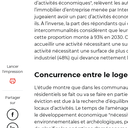
d’activités économiques", relèvent les au
l’immobilier d’entreprise menée par In
jugeaient avoir un parc d’activités écon
ils. À l’inverse, la part des répondants q
intercommunalités considèrent que leur p
cette proportion monte à 93% en 2030. C
accueillir une activité nécessitant une 
activité nécessitant une surface de plus 
industriel (48%) qui devance nettement l'
Lancer
l'impression
Concurrence entre le loge
Lancer l'impression
L'étude montre que dans les communaut
résidentiels se fait ou va se faire en pa
Partager
éviction est due à la recherche d’équili
sur
locaux d’activités. Le temps de l'aménagem
le développement économique "nécessite 
Partager cette page sur Facebook
environnementales et archéologiques, permi