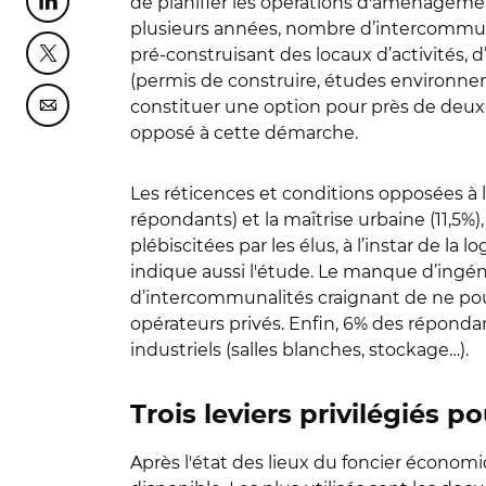
de planifier les opérations d'aménagemen
Partager cette page sur Linkedin
plusieurs années, nombre d’intercommuna
pré-construisant des locaux d’activités, d
Partager cette page sur Twitter
(permis de construire, études environnem
constituer une option pour près de deux 
Partager cette page sur Courriel
opposé à cette démarche.
Les réticences et conditions opposées à l
répondants) et la maîtrise urbaine (11,5
plébiscitées par les élus, à l’instar de 
indique aussi l'étude. Le manque d’ing
d’intercommunalités craignant de ne pouvo
opérateurs privés. Enfin, 6% des répondan
industriels (salles blanches, stockage…).
Trois leviers privilégiés p
Après l'état des lieux du foncier économi