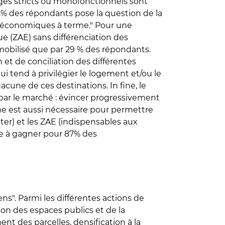
ages stricts ou monofonctionnels sont
15% des répondants pose la question de la
es économiques à terme." Pour une
ue (ZAE) sans différenciation des
 mobilisé que par 29 % des répondants.
 et de conciliation des différentes
ui tend à privilégier le logement et/ou le
cune de ces destinations. In fine, le
par le marché : évincer progressivement
e est aussi nécessaire pour permettre
nter) et les ZAE (indispensables aux
que à gagner pour 87% des
ens".
Parmi les différentes actions de
ion des espaces publics et de la
t des parcelles, densification à la