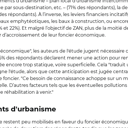
ocuments d’urbanisme – plan locaI d'urbanisme intercomm
e par sous-destination, etc. – (71% des répondants), la de
 répondants). À l’inverse, les leviers financiers incitatifs
aux emphytéotiques, les baux à construction, ou encore le
et 22%). Et malgré l’objectif de ZAN, plus de la moitié 
d’accroissement de leur foncier économique.
er économique", les auteurs de l'étude jugent nécessaire
5% des répondants déclarent mener une action pour renf
ncore trop statique, voire superficielle. Cela "traduit un
gne l'étude, alors que cette anticipation est jugée centra
le foncier. "Ce besoin de connaissance achoppe sur un
le. D’autres facteurs tels que les éventuelles pollutions d
e réhabilitation à venir."
nts d'urbanisme
e restent peu mobilisés en faveur du foncier économique